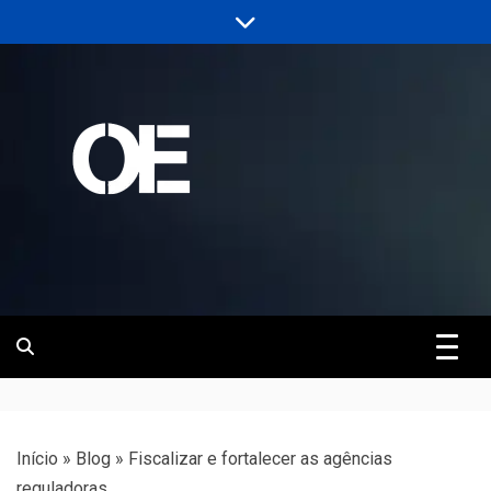
Skip
to
content
Portal de notícias de Engenharia e
Revista | O
Infraestrutura
Empreiteiro
Início
»
Blog
»
Fiscalizar e fortalecer as agências
reguladoras