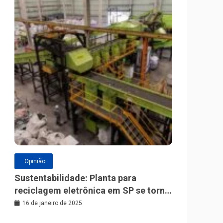
Opinião
Sustentabilidade: Planta para
reciclagem eletrônica em SP se torna
a maior da América Latina
16 de janeiro de 2025