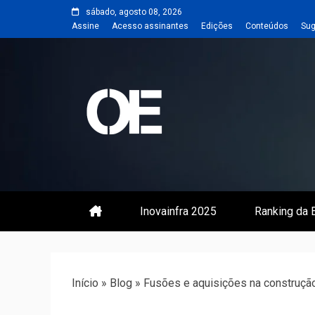
Skip
sábado, agosto 08, 2026
to
Assine
Acesso assinantes
Edições
Conteúdos
Sug
content
Portal de notícias de Engenharia
Revista | O
Inovainfra 2025
Ranking da E
Início
»
Blog
»
Fusões e aquisições na construção 