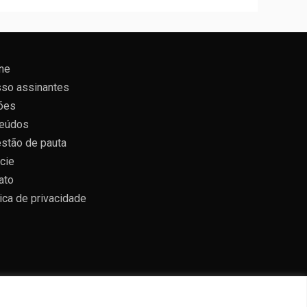
ne
so assinantes
ões
eúdos
stão de pauta
cie
ato
tica de privacidade