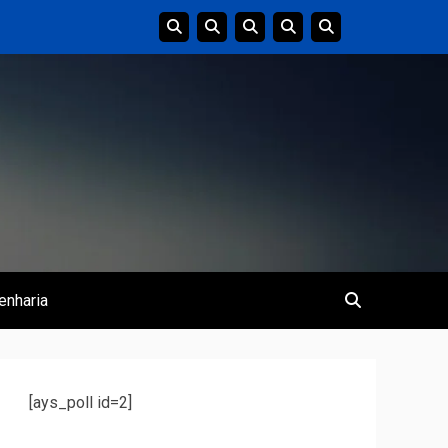
enharia
[ays_poll id=2]