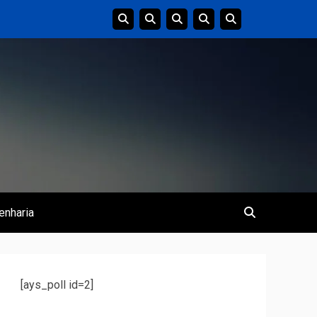
enharia
[ays_poll id=2]