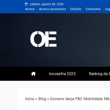
Skip
sábado, agosto 08, 2026
to
Assine
Acesso assinantes
Edições
Conteúdos
Sug
content
Portal de notícias de Engenharia
Revista | O
Inovainfra 2025
Ranking da E
Início
»
Blog
»
Governo lança PAC Mobilidade Mé