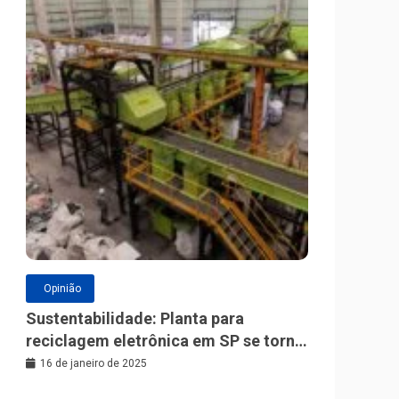
Opinião
Sustentabilidade: Planta para
reciclagem eletrônica em SP se torna
a maior da América Latina
16 de janeiro de 2025