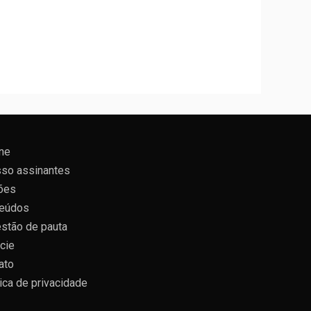
ne
so assinantes
ões
eúdos
stão de pauta
cie
ato
tica de privacidade