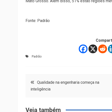
Mato Grosso. Além disso, 51% estão regiões met
Fonte: Padrão
Compart
Padrão
Navegação
Qualidade na engenharia começa na
inteligência
de
Post
Veja também