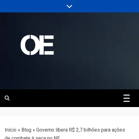
Skip
to
content
Portal de notícias de Engenharia e
Revista | O
Infraestrutura
Empreiteiro
Início
»
Blog
»
Governo libera R$ 2,7 bilhões para ações
de combate à seca no NE