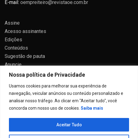
E-mail:
oempreiteiro@revistaoe.com.br
Assine
Acesso assinantes
Edições
Conteúdos
Sugestão de pauta
Anuncie
Contato
Nossa política de Privacidade
Política de privacidade
Usamos cookies para melhorar sua experiência de
navegação, veicular anúncios ou conteúdo personalizado e
analisar nosso tráfego. Ao clicar em "Aceitar tudo", você
concorda com nosso uso de cookies.
Saiba mais
Todos direitos reservados 2024.
Aceitar Tudo
Proudly powered by WordPress
|
Theme: Allure News