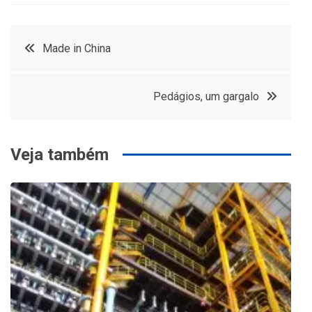
Navegação
Made in China
de
Pedágios, um gargalo
Post
Veja também