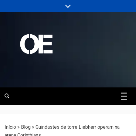
Skip
to
content
Portal de notícias de Engenharia e
Revista | O
Infraestrutura
Empreiteiro
Início
»
Blog
»
Guindastes de torre Liebherr operam na
arena Corinthians