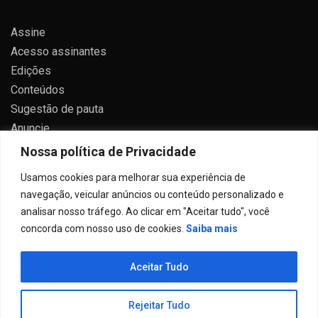
Assine
Acesso assinantes
Edições
Conteúdos
Sugestão de pauta
Anuncie
Contato
Nossa política de Privacidade
Política de privacidade
Usamos cookies para melhorar sua experiência de
navegação, veicular anúncios ou conteúdo personalizado e
analisar nosso tráfego. Ao clicar em "Aceitar tudo", você
concorda com nosso uso de cookies.
Saiba mais
Todos direitos reservados 2024.
Aceitar Tudo
Proudly powered by WordPress
|
Theme: Allure News
by
Candid Themes
.
Rejeitar Tudo