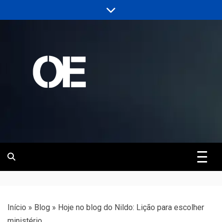
Skip
to
content
Portal de notícias de Engenharia e
Revista | O
Infraestrutura
Empreiteiro
Início
»
Blog
»
Hoje no blog do Nildo: Lição para escolher
ministério