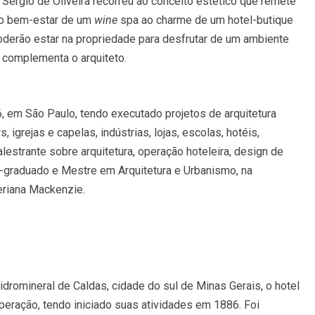
, Sergio de Oliveira recorreu ao conceito estético que remete
e o bem-estar de um
wine
spa ao charme de um hotel-butique
poderão estar na propriedade para desfrutar de um ambiente
 complementa o arquiteto.
6, em São Paulo, tendo executado projetos de arquitetura
igrejas e capelas, indústrias, lojas, escolas, hotéis,
estrante sobre arquitetura, operação hoteleira, design de
pós-graduado e Mestre em Arquitetura e Urbanismo, na
eriana Mackenzie.
dromineral de Caldas, cidade do sul de Minas Gerais, o hotel
peração, tendo iniciado suas atividades em 1886. Foi