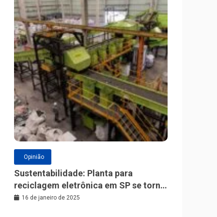
Opinião
Sustentabilidade: Planta para
reciclagem eletrônica em SP se torna
a maior da América Latina
16 de janeiro de 2025