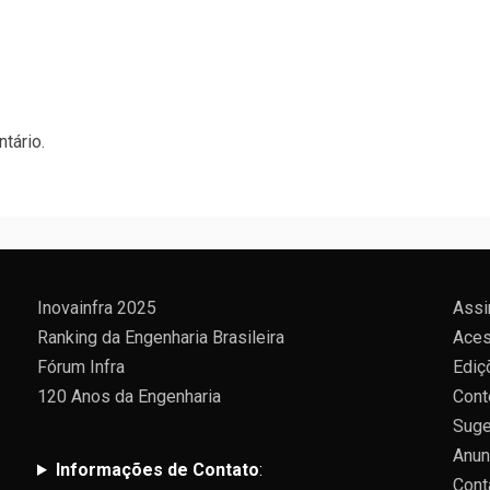
tário.
Inovainfra 2025
Assi
Ranking da Engenharia Brasileira
Aces
Fórum Infra
Ediç
120 Anos da Engenharia
Cont
Suge
Anun
Informações de Contato
:
Cont