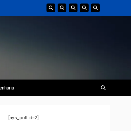
enharia
[ays_poll id=2]