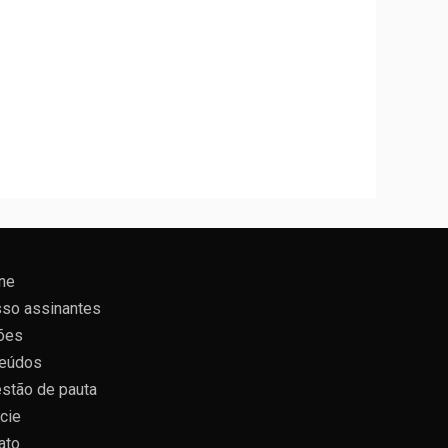
ne
so assinantes
ões
eúdos
stão de pauta
cie
ato