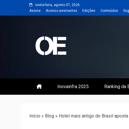
Skip
sexta-feira, agosto 07, 2026
to
Assine
Acesso assinantes
Edições
Conteúdos
Sug
content
Portal de notícias de Engenharia
Revista | O
Inovainfra 2025
Ranking da E
Início
»
Blog
»
Hotel mais antigo do Brasil apost