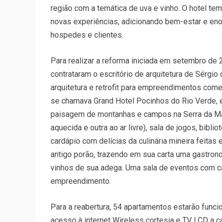
região com a temática de uva e vinho. O hotel t
novas experiências, adicionando bem-estar e eno
hospedes e clientes.
Para realizar a reforma iniciada em setembro de 
contrataram o escritório de arquitetura de Sérgio
arquitetura e retrofit para empreendimentos comer
se chamava Grand Hotel Pocinhos do Rio Verde, 
paisagem de montanhas e campos na Serra da Mant
aquecida e outra ao ar livre), sala de jogos, biblio
cardápio com delícias da culinária mineira feita
antigo porão, trazendo em sua carta uma gastr
vinhos de sua adega. Uma sala de eventos com c
empreendimento.
Para a reabertura, 54 apartamentos estarão funcio
acesso à internet Wireless cortesia e TV LCD a c