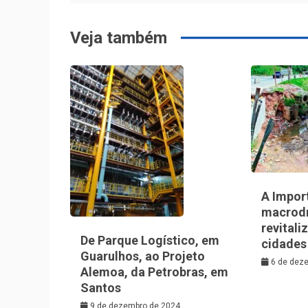
Post
Veja também
A Impor
macrod
revitali
De Parque Logístico, em
cidades
Guarulhos, ao Projeto
6 de dez
Alemoa, da Petrobras, em
Santos
9 de dezembro de 2024