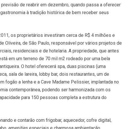
em previsão de reabrir em dezembro, quando passa a oferecer
gastronomia à tradição histórica de bem receber seus
2011, os proprietários investiram cerca de R$ 4 milhões e
 de Oliveira, de São Paulo, responsável por vários projetos de
ciais, residenciais e de hotelaria. A propriedade, que antes
está em um terreno de 70 mil m2 rodeado por uma bela
iqueira. O hotel oferecerá spa, duas piscinas (uma
teca, sala de lareira, lobby bar, dois restaurantes, um de
s em fogão a lenha e a Cave Madame Pelissier, implantada no
onomia contemporânea, podendo ser harmonizada com os
apacidade para 150 pessoas completa a estrutura do
nando e contarão com frigobar, aquecedor, cofre digital,
abo,
amenities
especiais e charmosa ambientação.