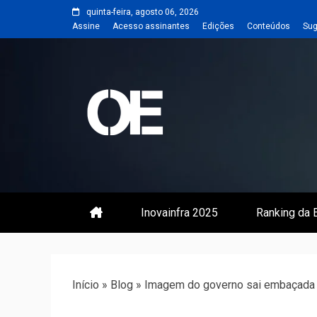
Skip
quinta-feira, agosto 06, 2026
to
Assine
Acesso assinantes
Edições
Conteúdos
Sug
content
Portal de notícias de Engenharia
Revista | O
Inovainfra 2025
Ranking da E
Início
»
Blog
»
Imagem do governo sai embaçada 