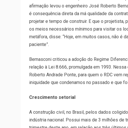
afirmação levou o engenheiro José Roberto Bernas
é consequência direta da má qualidade da contrat
projetar e tempo de construir. E que o projetista,
os meios necessários mínimos para visitar os lo
metáfora, disse: “Hoje, em muitos casos, não é d
paciente”.
Bernasconi criticou a adoção do Regime Diferen
relação à Lei 8.666, promulgada em 1993. Nessa c
Roberto Andrade Ponte, para quem o RDC vem repr
iniquidade que condenamos no passado e que foi 
Crescimento setorial
A construção civil, no Brasil, pelos dados coligi
indústria nacional. Possui mais de 3 milhões de t
trimestre deste ano, em relação aos três último