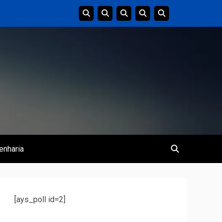
enharia
[ays_poll id=2]