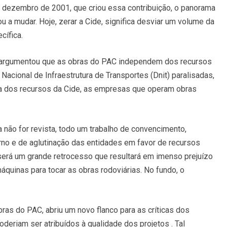
 de dezembro de 2001, que criou essa contribuição, o panorama
u a mudar. Hoje, zerar a Cide, significa desviar um volume da
cífica.
é argumentou que as obras do PAC independem dos recursos
acional de Infraestrutura de Transportes (Dnit) paralisadas,
lta dos recursos da Cide, as empresas que operam obras
a não for revista, todo um trabalho de convencimento,
no e de aglutinação das entidades em favor de recursos
, será um grande retrocesso que resultará em imenso prejuízo
uinas para tocar as obras rodoviárias. No fundo, o
ras do PAC, abriu um novo flanco para as críticas dos
oderiam ser atribuídos à qualidade dos projetos . Tal