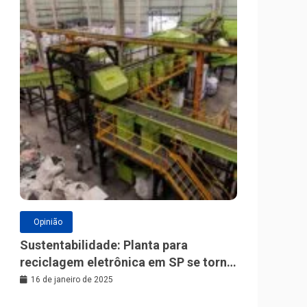
Opinião
Sustentabilidade: Planta para
reciclagem eletrônica em SP se torna
a maior da América Latina
16 de janeiro de 2025