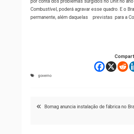
por conta dos problemas surgidos no Dnit no ano
Combustível, poderá agravar esse quadro. E o Br
permanente, além daquelas previstas para a Cop
Compart
governo
Navegação
Bomag anuncia instalação de fábrica no Bra
de