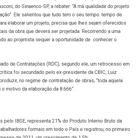
coni, do Sinaenco-SP, a rebater: “A má qualidade do projeto
ação”. Ele salientou que tudo tem o seu tempo: tempo de
 para elaborar um projeto, precisa que lhes sejam oferecidos
cais da obra que deverá ser projetada. Recorrendo a uma
ado ao projetista sequer a oportunidade de conhecer o
ciado de Contratações (RDC), segundo ele, um retrocesso em
rítica foi secundado pelo ex-presidente da CBIC, Luiz
oduzir, no regime de contratação de obras, “toda aquela
o motivo da elaboração da 8.666”.
dos pelo IBGE, representa 21% do Produto Interno Bruto da
rabalhadores formais em todo o País e registrou, no primeiro
s meses de 2011, um crescimento de 1,5%.