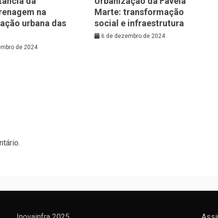
tância da
Urbanização da Favela
renagem na
Marte: transformação
zação urbana das
social e infraestrutura
6 de dezembro de 2024
embro de 2024
tário.
Inovainfra 2025
Assi