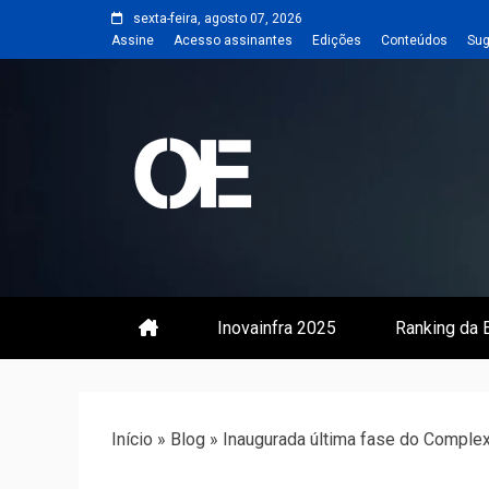
Skip
sexta-feira, agosto 07, 2026
to
Assine
Acesso assinantes
Edições
Conteúdos
Sug
content
Portal de notícias de Engenharia
Revista | O
Inovainfra 2025
Ranking da E
Início
»
Blog
»
Inaugurada última fase do Comple