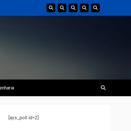
enharia
[ays_poll id=2]