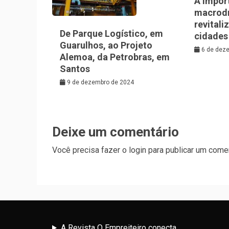
A Impor
macrod
revitali
De Parque Logístico, em
cidades
Guarulhos, ao Projeto
6 de dez
Alemoa, da Petrobras, em
Santos
9 de dezembro de 2024
Deixe um comentário
Você precisa fazer o
login
para publicar um comen
A Revista O Empreiteiro conecta