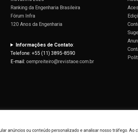
Ranking da Engenharia Brasileira
Aces
Fórum Infra
Ediç
120 Anos da Engenharia
Cont
Suge
Anun
Informações de Contato
:
Cont
Telefone: +55 (11) 3895-8590
Polí
E-mail:
oempreiteiro@revistaoe.com.br
Todos direitos reservados 2024.
ar anúncios ou conteúdo personalizado e analisar nosso tráfego. Ao cl
dly powered by WordPress
|
Theme: Allure News by
Candid Th