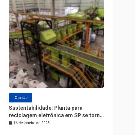
Opinião
Sustentabilidade: Planta para
reciclagem eletrônica em SP se torna
a maior da América Latina
16 de janeiro de 2025