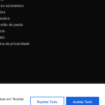
so assinantes
ões
eúdos
stão de pauta
cie
ato
tica de privacidade
icar em "Aceitar
emes
.
Rejeitar Tudo
Aceitar Tudo