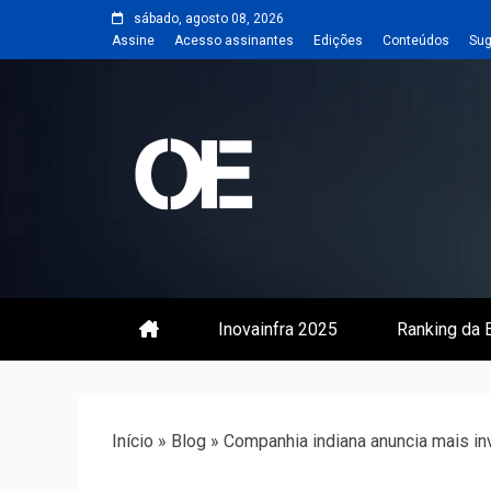
Skip
sábado, agosto 08, 2026
to
Assine
Acesso assinantes
Edições
Conteúdos
Sug
content
Portal de notícias de Engenharia
Revista | O
Inovainfra 2025
Ranking da E
Início
»
Blog
»
Companhia indiana anuncia mais i