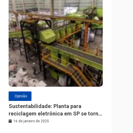
Opinião
Sustentabilidade: Planta para
reciclagem eletrônica em SP se torna
a maior da América Latina
16 de janeiro de 2025