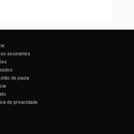
ne
so assinantes
ões
eúdos
stão de pauta
cie
ato
tica de privacidade