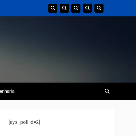
enharia
[ays_poll id=2]