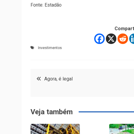
Fonte: Estadão
Compart
Investimentos
Navegação
Agora, é legal
de
Post
Veja também