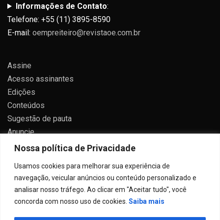
Informações de Contato
:
Telefone: +55 (11) 3895-8590
E-mail:
oempreiteiro@revistaoe.com.br
Assine
Acesso assinantes
Edições
Conteúdos
Sugestão de pauta
Anuncie
Contato
Nossa política de Privacidade
Política de privacidade
Usamos cookies para melhorar sua experiência de
navegação, veicular anúncios ou conteúdo personalizado e
analisar nosso tráfego. Ao clicar em "Aceitar tudo", você
concorda com nosso uso de cookies.
Saiba mais