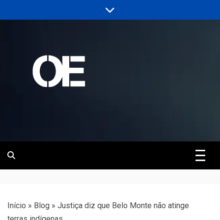
Skip
to
content
Portal de notícias de Engenharia e
Revista | O
Infraestrutura
Empreiteiro
Início
»
Blog
»
Justiça diz que Belo Monte não atinge
terras indígenas