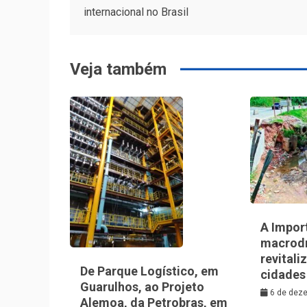
internacional no Brasil
de
Post
Veja também
A Impor
macrod
revitali
De Parque Logístico, em
cidades
Guarulhos, ao Projeto
6 de dez
Alemoa, da Petrobras, em