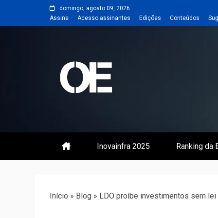
Skip
domingo, agosto 09, 2026
to
Assine
Acesso assinantes
Edições
Conteúdos
Sug
content
Portal de notícias de Engenharia
Revista | O
Inovainfra 2025
Ranking da E
Início
»
Blog
»
LDO proíbe investimentos sem lei