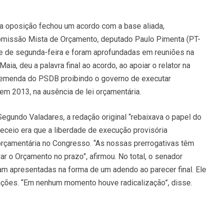
 a oposição fechou um acordo com a base aliada,
Comissão Mista de Orçamento, deputado Paulo Pimenta (PT-
te de segunda-feira e foram aprofundadas em reuniões na
a, deu a palavra final ao acordo, ao apoiar o relator na
a emenda do PSDB proibindo o governo de executar
em 2013, na ausência de lei orçamentária.
Segundo Valadares, a redação original “rebaixava o papel do
receio era que a liberdade de execução provisória
orçamentária no Congresso. “As nossas prerrogativas têm
r o Orçamento no prazo”, afirmou. No total, o senador
m apresentadas na forma de um adendo ao parecer final. Ele
ações. “Em nenhum momento houve radicalização”, disse.