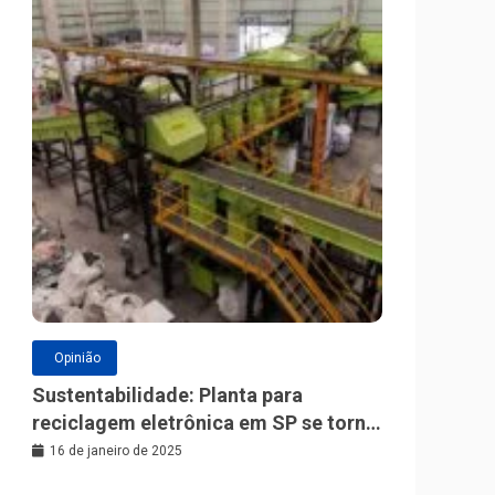
Opinião
Sustentabilidade: Planta para
reciclagem eletrônica em SP se torna
a maior da América Latina
16 de janeiro de 2025