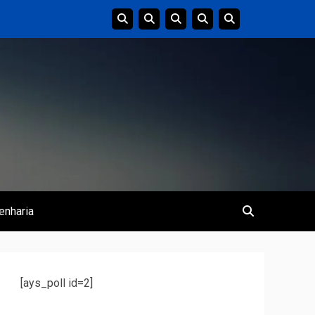
enharia
[ays_poll id=2]