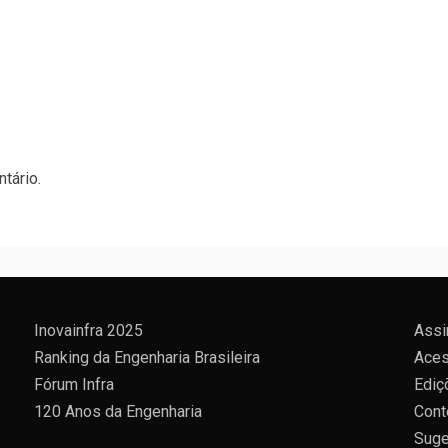
tário.
Inovainfra 2025
Assi
Ranking da Engenharia Brasileira
Aces
Fórum Infra
Ediç
120 Anos da Engenharia
Cont
Suge