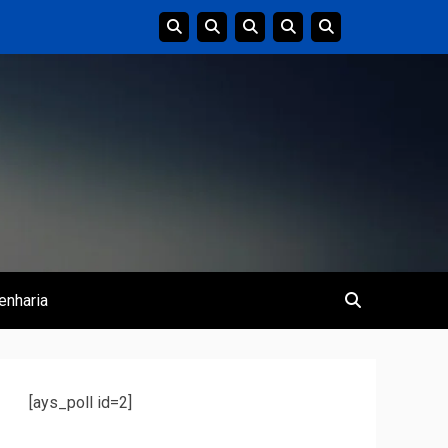
enharia
[ays_poll id=2]