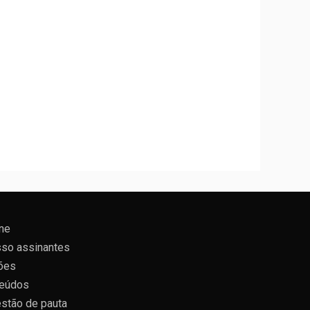
ne
so assinantes
ões
eúdos
stão de pauta