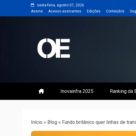
Skip
sexta-feira, agosto 07, 2026
to
Assine
Acesso assinantes
Edições
Conteúdos
Sug
content
Portal de notícias de Engenharia
Revista | O
Inovainfra 2025
Ranking da E
Início
»
Blog
»
Fundo britânico quer linhas de tra