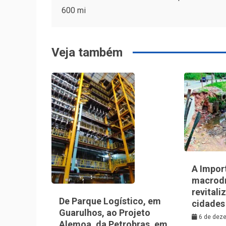
600 mi
de
Post
Veja também
A Impor
macrod
revitali
De Parque Logístico, em
cidades
Guarulhos, ao Projeto
6 de dez
Alemoa, da Petrobras, em