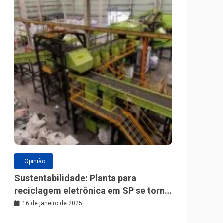
Opinião
Sustentabilidade: Planta para
reciclagem eletrônica em SP se torna
a maior da América Latina
16 de janeiro de 2025