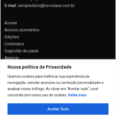
E-mail:
oempreiteiro@revistaoe.com.br
Assine
Acesso assinantes
Edições
Conteúdos
Sugestão de pauta
Anuncie
Contato
Nossa política de Privacidade
Política de privacidade
Usamos cookies para melhorar sua experiência de
navegação, veicular anúncios ou conteúdo personalizado e
analisar nosso tráfego. Ao clicar em "Aceitar tudo", você
concorda com nosso uso de cookies.
Saiba mais
Todos direitos reservados 2024.
Aceitar Tudo
Proudly powered by WordPress
|
Theme: Allure