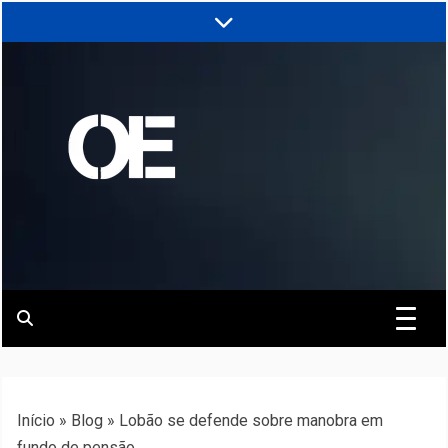
Skip
to
content
Portal de notícias de Engenharia e
Revista | O
Infraestrutura
Empreiteiro
Início
»
Blog
»
Lobão se defende sobre manobra em
fundo de pensão.