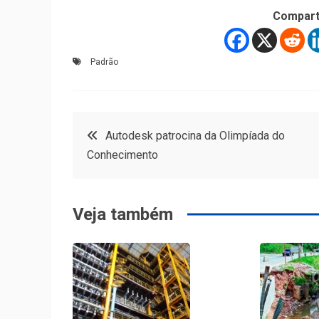
Compart
Padrão
Navegação
Autodesk patrocina da Olimpíada do
Conhecimento
de
Post
Veja também