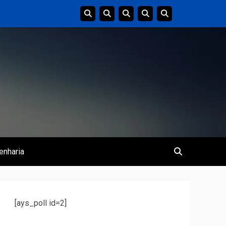
enharia
[ays_poll id=2]