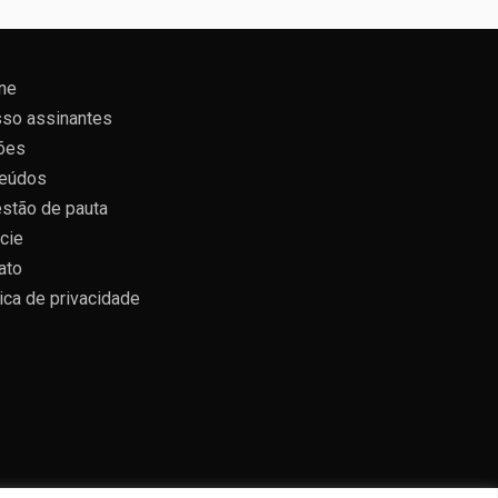
ne
so assinantes
ões
eúdos
stão de pauta
cie
ato
tica de privacidade