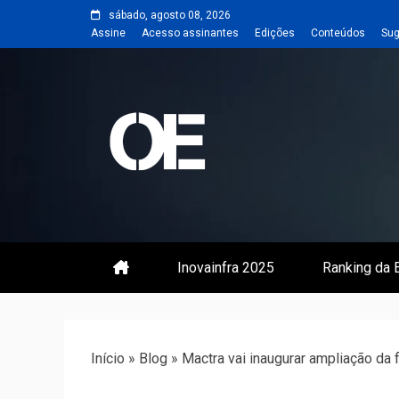
Skip
sábado, agosto 08, 2026
to
Assine
Acesso assinantes
Edições
Conteúdos
Sug
content
Portal de notícias de Engenharia
Revista | O
Inovainfra 2025
Ranking da E
Início
»
Blog
»
Mactra vai inaugurar ampliação da f