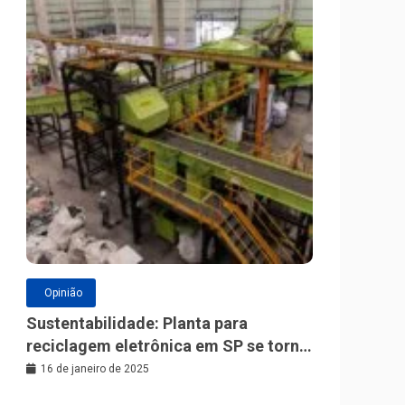
Opinião
Sustentabilidade: Planta para
reciclagem eletrônica em SP se torna
a maior da América Latina
16 de janeiro de 2025