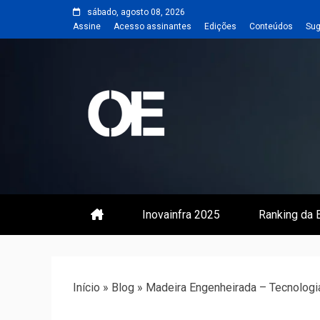
Skip
sábado, agosto 08, 2026
to
Assine
Acesso assinantes
Edições
Conteúdos
Sug
content
Portal de notícias de Engenharia
Revista | O
Inovainfra 2025
Ranking da E
Início
»
Blog
»
Madeira Engenheirada – Tecnologia