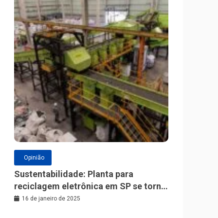
Opinião
Sustentabilidade: Planta para
reciclagem eletrônica em SP se torna
a maior da América Latina
16 de janeiro de 2025