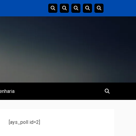
enharia
[ays_poll id=2]