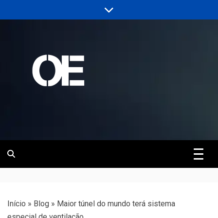
Skip
to
content
Portal de notícias de Engenharia e
Revista | O
Infraestrutura
Empreiteiro
Início
»
Blog
»
Maior túnel do mundo terá sistema
especial de ventilação