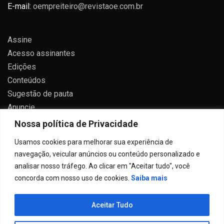
E-mail:
oempreiteiro@revistaoe.com.br
Assine
Acesso assinantes
Edições
Conteúdos
Sugestão de pauta
Anuncie
Contato
Nossa política de Privacidade
Política de privacidade
Usamos cookies para melhorar sua experiência de
navegação, veicular anúncios ou conteúdo personalizado e
analisar nosso tráfego. Ao clicar em "Aceitar tudo", você
concorda com nosso uso de cookies.
Saiba mais
Todos direitos reservados 2024.
Aceitar Tudo
Proudly powered by WordPress
|
Theme: Allure News