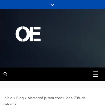
Skip
to
content
Portal de notícias de Engenharia e
Revista | O
Infraestrutura
Empreiteiro
Início
»
Blog
»
Maracanã já tem concluídos 70% da
reforma