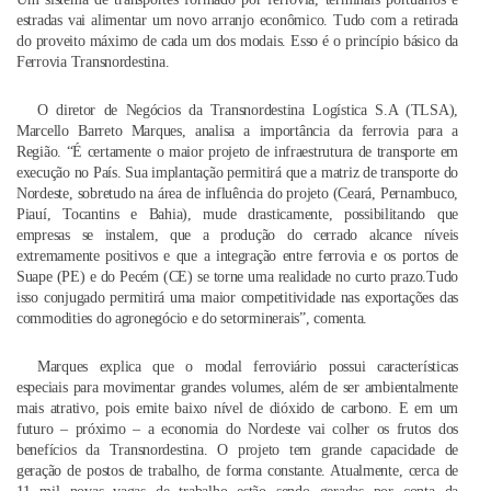
estradas vai alimentar um novo arranjo econômico. Tudo com a retirada
do proveito máximo de cada um dos modais. Esso é o princípio básico da
Ferrovia Transnordestina.
O diretor de Negócios da Transnordestina Logística S.A (TLSA),
Marcello Barreto Marques, analisa a importância da ferrovia para a
Região. “É certamente o maior projeto de infraestrutura de transporte em
execução no País. Sua implantação permitirá que a matriz de transporte do
Nordeste, sobretudo na área de influência do projeto (Ceará, Pernambuco,
Piauí, Tocantins e Bahia), mude drasticamente, possibilitando que
empresas se instalem, que a produção do cerrado alcance níveis
extremamente positivos e que a integração entre ferrovia e os portos de
Suape (PE) e do Pecém (CE) se torne uma realidade no curto prazo.Tudo
isso conjugado permitirá uma maior competitividade nas exportações das
commodities do agronegócio e do setorminerais”, comenta.
Marques explica que o modal ferroviário possui características
especiais para movimentar grandes volumes, além de ser ambientalmente
mais atrativo, pois emite baixo nível de dióxido de carbono. E em um
futuro – próximo – a economia do Nordeste vai colher os frutos dos
benefícios da Transnordestina. O projeto tem grande capacidade de
geração de postos de trabalho, de forma constante. Atualmente, cerca de