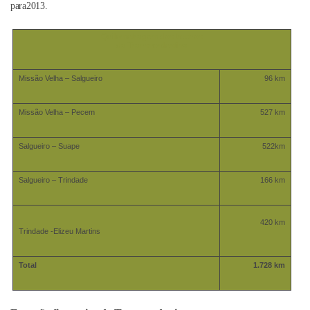
para2013.
Quilometragem dos trechos
da Transnordestina
Missão Velha – Salgueiro
96 km
Missão Velha – Pecem
527 km
Salgueiro – Suape
522km
Salgueiro – Trindade
166 km
420 km
Trindade -Elizeu Martins
Total
1.728 km