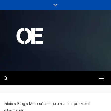
Skip
to
content
Portal de notícias de Engenharia e
Revista | O
Infraestrutura
Empreiteiro
Início
»
Blog
»
Meio século para realizar potencial
adormecido