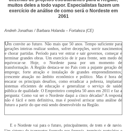
muitos deles a todo vapor. Especialistas fazem um
exercício de análise de como será o Nordeste em
2061
Andreh Jonathas / Barbara Holanda – Fortaleza (CE)
U
m convite ao futuro. Não mais que 50 anos. Tempo suficiente para
gerações inteiras realizar sonhos, sofrer decepções, sorrir nascimentos
e chorar partidas. Período para ver entrar e sair governos, começar e
terminar grandes obras. Um exercício de ir para frente, sem medo de
equivocar-se. Hoje, o Nordeste passa por um momento de
transformação. A Região destaca-se no País com a pujante geração de
emprego; forte atração e instalação de grandes empreendimentos;
crescente atuação no âmbito econômico e político. Mas é hora de
encarar os principais desafios, como erradicar a pobreza, implantar
sistemas eficientes de educação e generalizar o serviço de saúde
pública de qualidade. O Empreiteiro completa 50 anos em 2011 e faz a
pergunta: Como vai ser o Nordeste daqui a cinco décadas? A resposta
não é fácil e nem definitiva, mas é possível arriscar uma análise de
futuro a partir do que está sendo desenvolvido na Região.
E o Nordeste vai para o futuro, principalmente, de trem e de navio.
Um sistema de transportes formado por ferrovia, terminais portuários e