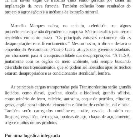
11 mil novas vagas de trabalho estão sendo geradas por conta da
implantação da nova ferrovia. Também colherão bons resultados do
projeto o agronegócio e a indústria de extração mineral.
Marcello Marques cobra, no entanto, celeridade em alguns
procedimentos que não dependem da empresa. São os desafios para serem
resolvidos em curto prazo. “Os principais entraves certamente são as
desapropriações e os licenciamentos.” Mesmo assim, o diretor destaca o
empenho do Pernambuco, Piauí e Ceará, através dos governos estaduais,
por chamarem para si a responsabilidade das desapropriações. “A TLSA,
juntamente com os órgãos de meio ambiente, está sempre buscando
celeridade nos licenciamentos, que só podem ser liberados após os trechos
estarem desapropriados e as condicionantes atendidas”, lembra.
As principais cargas transportadas pela Transnordestina serão granéis
líquidos, como diesel, gasolina, alcoóis e biodiesel; granéis sólidos,
como minério de ferro, calcário, antracita, coque de petróleo, clínquer,
gesso, argila para indústria cimenteira e fábrica de cerâmica, cal e brita.
Também serão carregados contêineres, malte, cevada, alumínio em
lingotes, vergalhão, ferro gusa, bobinas de aço, chapas de aço, cimento,
trigo e muitos outros produtos.
Por uma logística integrada