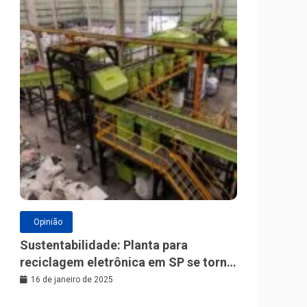
Opinião
Sustentabilidade: Planta para
reciclagem eletrônica em SP se torna
a maior da América Latina
16 de janeiro de 2025