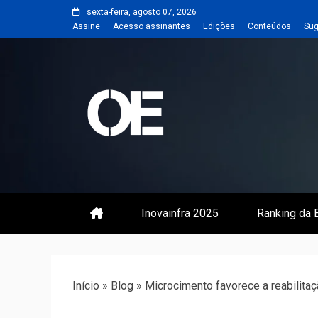
Skip
sexta-feira, agosto 07, 2026
to
Assine
Acesso assinantes
Edições
Conteúdos
Sug
content
Portal de notícias de Engenharia
Revista | O
Inovainfra 2025
Ranking da E
Início
»
Blog
»
Microcimento favorece a reabilitaç