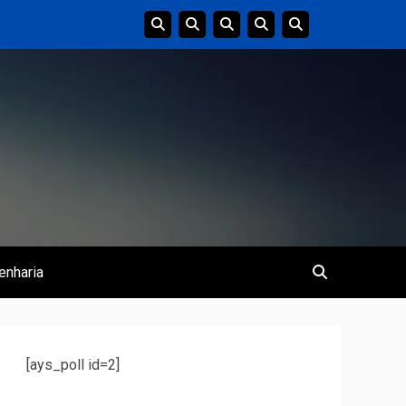
enharia
[ays_poll id=2]