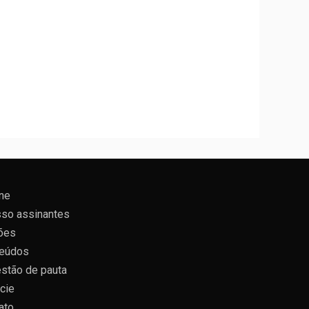
ne
so assinantes
ões
eúdos
stão de pauta
cie
ato