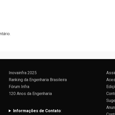
tário.
Inovainfra 2025
Assi
Ranking da Engenharia Brasileira
Aces
Fórum Infra
Ediç
120 Anos da Engenharia
Cont
Suge
Anun
Informações de Contato
:
Cont