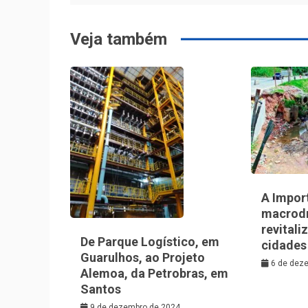
Post
Veja também
A Impor
macrod
revitali
De Parque Logístico, em
cidades
Guarulhos, ao Projeto
6 de dez
Alemoa, da Petrobras, em
Santos
9 de dezembro de 2024