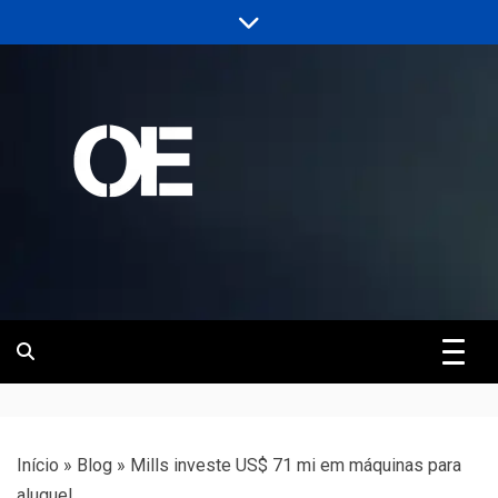
Skip
to
content
Portal de notícias de Engenharia e
Revista | O
Infraestrutura
Empreiteiro
Início
»
Blog
»
Mills investe US$ 71 mi em máquinas para
aluguel