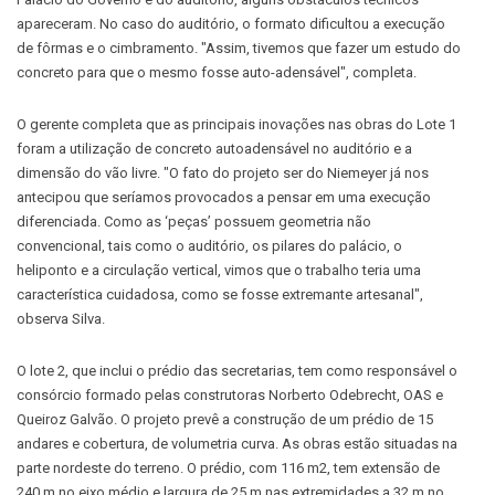
apareceram. No caso do auditório, o formato dificultou a execução
de fôrmas e o cimbramento. "Assim, tivemos que fazer um estudo do
concreto para que o mesmo fosse auto-adensável", completa.
O gerente completa que as principais inovações nas obras do Lote 1
foram a utilização de concreto autoadensável no auditório e a
dimensão do vão livre. "O fato do projeto ser do Niemeyer já nos
antecipou que seríamos provocados a pensar em uma execução
diferenciada. Como as ‘peças’ possuem geometria não
convencional, tais como o auditório, os pilares do palácio, o
heliponto e a circulação vertical, vimos que o trabalho teria uma
característica cuidadosa, como se fosse extremante artesanal",
observa Silva.
O lote 2, que inclui o prédio das secretarias, tem como responsável o
consórcio formado pelas construtoras Norberto Odebrecht, OAS e
Queiroz Galvão. O projeto prevê a construção de um prédio de 15
andares e cobertura, de volumetria curva. As obras estão situadas na
parte nordeste do terreno. O prédio, com 116 m2, tem extensão de
240 m no eixo médio e largura de 25 m nas extremidades a 32 m no