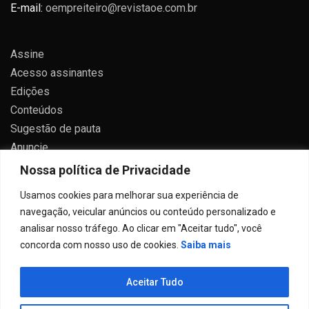
E-mail:
oempreiteiro@revistaoe.com.br
Assine
Acesso assinantes
Edições
Conteúdos
Sugestão de pauta
Anuncie
Contato
Nossa política de Privacidade
Política de privacidade
Usamos cookies para melhorar sua experiência de
navegação, veicular anúncios ou conteúdo personalizado e
analisar nosso tráfego. Ao clicar em "Aceitar tudo", você
concorda com nosso uso de cookies.
Saiba mais
Todos direitos reservados 2024.
Aceitar Tudo
Proudly powered by WordPress
|
Theme: Allure News