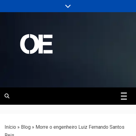
Skip
to
content
Portal de notícias de Engenharia e
Revista | O
Infraestrutura
Empreiteiro
Início
»
Blog
»
Morre o engenheiro Luiz Fernando Santos
Reis