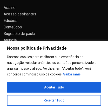
Assine
Acesso assinantes
Edições
Conteúdos
Sugestão de pauta
Anuncie
Contato
Nossa política de Privacidade
Política de privacidade
Usamos cookies para melhorar sua experiência de
navegação, veicular anúncios ou conteúdo personalizado e
analisar nosso tráfego. Ao clicar em "Aceitar tudo", você
concorda com nosso uso de cookies.
Saiba mais
Todos direitos reservados 2024.
Aceitar Tudo
Proudly powered by WordPress
|
Theme: Allure News
by
Candid Themes
.
Rejeitar Tudo