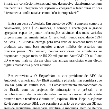
Smart, um consórcio internacional que desenvolve plataformas comum
que permita a integração dos
software
– chegaram a fazer duras críticas
à ferramenta, então taxadas como “não interoperáveis”.
Entra em cena a Autodesk. Em agosto de 2007, a empresa compra a
NavisWorks, por U$ 26 milhões, e começa a aperfeiçoar o grande
agregador capaz de juntar informações advindas das mais variadas
origens numa ferramenta única. O resto todo mundo sabe: desde 1994
no Brasil, a Autodesk entrega para uma rede de revendas mais de 80
produtos para uma base superior a nove milhões de usuários, em
diversos países. No começo, poucos escritórios de arquitetura se
dispunham a pagar mais de R$ 20 mil por um AutoCAD 2D ou Plant
3D e o que mais se via em cima das antigas pranchetas eram discos
digitais marcados a pincel atômico.
Em entrevista
a O Empreiteiro
, o vice-presidente de AEC da
Autodesk, o americano Jay Bhatt admitiu a pirataria mas considera que
isso faz parte da cultura local. “O amadurecimento macroeconômico
do Brasil, com os projetos de mineração e o pré-sal, e o
reconhecimento das cadeias de valor tendem a crescer. Ainda existe
pirataria mas a tendência é diminuir”, explicou Bhatt. Hoje, o
software
Revit com processo BIM, que permite a criação de projetos em 3D nas
áreas de arquitetura, engenharia estrutural e mecânica, além de elétrica