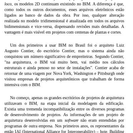
loco
, os modelos 2D continuam existindo no BIM. A diferença é que,
como todos os outros documentos, esses arquivos eletrônicos estão
ligados ao banco de dados da obra. Por isso, qualquer alteração
realizada no modelo tridimensional é atualizada em todos os arquivos
bidimensionais e vice-versa, dispensando revisões mais detalhadas. A
vantagem é mais visível em projetos com centenas de plantas e cortes.
Um dos primeiros a usar BIM no Brasil foi o arquiteto Luiz
Augusto Contier, do escritório Contier, mas o sistema ainda não
conquistou um número significativo de empreiteiras. Segundo Contier,
“na arquitetura, o BIM vai muito bem, vai médio nos cálculos
estruturais e ainda penoso no setor de instalações”. Contier acaba de
retornar de uma viagem por Nova York, Washington e Pittsburgh onde
visitou empresas de projetos arquitetônicos que trabalham de forma
intensiva com o BIM.
No começo, apenas os grandes escritórios de projetos de arquitetura
utilizavam o BIM, na etapa inicial da modelagem da edificação.
Existia uma tremenda incompatibilização entre os diversos programas
de desenvolvimento de projetos. As informações de um projeto de
arquitetura desenvolvidas em um
software
não eram entendidas por
programas de outra empresa. Nos primeiros anos, os representantes da
então IAI (International Alliance for Interoperability) – hoje, Building