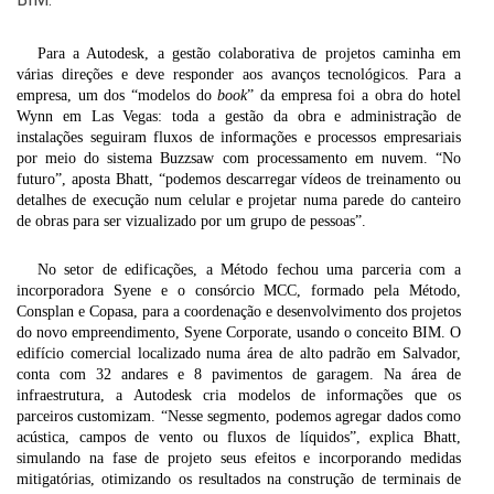
Para a Autodesk, a gestão colaborativa de projetos caminha em
várias direções e deve responder aos avanços tecnológicos. Para a
empresa, um dos “modelos do
book
” da empresa foi a obra do hotel
Wynn em Las Vegas: toda a gestão da obra e administração de
instalações seguiram fluxos de informações e processos empresariais
por meio do sistema Buzzsaw com processamento em nuvem. “No
futuro”, aposta Bhatt, “podemos descarregar vídeos de treinamento ou
detalhes de execução num celular e projetar numa parede do canteiro
de obras para ser vizualizado por um grupo de pessoas”.
No setor de edificações, a Método fechou uma parceria com a
incorporadora Syene e o consórcio MCC, formado pela Método,
Consplan e Copasa, para a coordenação e desenvolvimento dos projetos
do novo empreendimento, Syene Corporate, usando o conceito BIM. O
edifício comercial localizado numa área de alto padrão em Salvador,
conta com 32 andares e 8 pavimentos de garagem. Na área de
infraestrutura, a Autodesk cria modelos de informações que os
parceiros customizam. “Nesse segmento, podemos agregar dados como
acústica, campos de vento ou fluxos de líquidos”, explica Bhatt,
simulando na fase de projeto seus efeitos e incorporando medidas
mitigatórias, otimizando os resultados na construção de terminais de