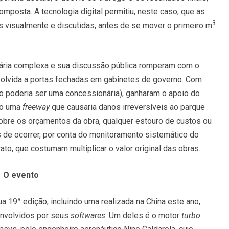
posta. A tecnologia digital permitiu, neste caso, que as
3
 visualmente e discutidas, antes de se mover o primeiro m
ária complexa e sua discussão pública romperam com o
solvida a portas fechadas em gabinetes de governo. Com
so poderia ser uma concessionária), ganharam o apoio do
mo uma
freeway
que causaria danos irreversíveis ao parque
sobre os orçamentos da obra, qualquer estouro de custos ou
 de ocorrer, por conta do monitoramento sistemático do
ato, que costumam multiplicar o valor original das obras.
O evento
a
ua 19
edição, incluindo uma realizada na China este ano,
senvolvidos por seus
softwares
. Um deles é o motor
turbo