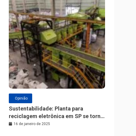
Opinião
Sustentabilidade: Planta para
reciclagem eletrônica em SP se torna
a maior da América Latina
16 de janeiro de 2025