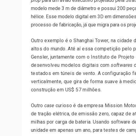
prop
para um avião executivo projetado pela Strat
modelo mede 3 m de diâmetro e possui 200 peças
hélice. Esse modelo digital em 3D em dimensões r
processo de fabricação, já que migra para os proj
Outro exemplo é o Shanghai Tower, na cidade 
altos do mundo. Até aí essa competição pelo por
Gensler, juntamente com o Instituto de Projeto
desenvolveu modelos digitais com
softwares
d
testados em túneis de vento. A configuração fi
verticalmente, que gira de forma suave à medi
construção em US$ 57 milhões.
Outro
case
curioso é da empresa Mission Motor
de tração elétrica, de emissão zero, capaz de a
milhas por carga de bateria. Usando software de
unidade em apenas um ano, para testes de cam