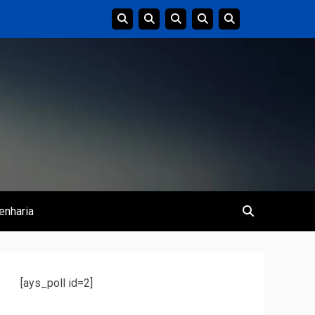
enharia
[ays_poll id=2]