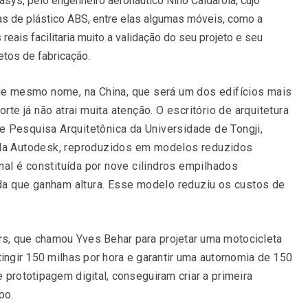
asys, pelo engenheiro aeronáutico Nino Caldarola, cujo
 de plástico ABS, entre elas algumas móveis, como a
eais facilitaria muito a validação do seu projeto e seu
etos de fabricação.
de mesmo nome, na China, que será um dos edifícios mais
te já não atrai muita atenção. O escritório de arquitetura
 e Pesquisa Arquitetônica da Universidade de Tongji,
a Autodesk, reproduzidos em modelos reduzidos
nal é constituída por nove cilindros empilhados
da que ganham altura. Esse modelo reduziu os custos de
s, que chamou Yves Behar para projetar uma motocicleta
tingir 150 milhas por hora e garantir uma autornomia de 150
 prototipagem digital, conseguiram criar a primeira
po.