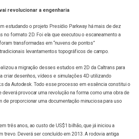
ai revolucionar a engenharia
 vem estudando o projeto Presídio Parkway há mais de dez
as no formato 2D. Foi ela que executou o escaneamento a
s foram transformadas em “nuvens de pontos”
 tradicionais levantamentos topográficos de campo.
realizou a migração desses estudos em 2D da Caltrans para
ra criar desenhos, vídeos e simulações 4D utilizando
ks da Autodesk. Todo esse processo em essência constitui o
ue deverá provocar uma revolução na forma como uma obra de
lém de proporcionar uma documentação minuciosa para uso
m três anos, ao custo de US$1 bilhão, que já iniciou a
m trevo. Deverá ser concluído em 2013. A rodovia antiga