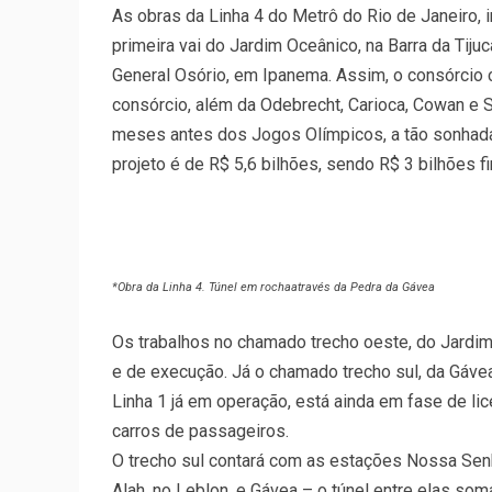
As obras da Linha 4 do Metrô do Rio de Janeiro, 
primeira vai do Jardim Oceânico, na Barra da Tiju
General Osório, em Ipanema. Assim, o consórcio co
consórcio, além da Odebrecht, Carioca, Cowan e Se
meses antes dos Jogos Olímpicos, a tão sonhada l
projeto é de R$ 5,6 bilhões, sendo R$ 3 bilhões 
*Obra da Linha 4. Túnel em rochaatravés da Pedra da Gávea
Os trabalhos no chamado trecho oeste, do Jardim
e de execução. Já o chamado trecho sul, da Gávea
Linha 1 já em operação, está ainda em fase de lic
carros de passageiros.
O trecho sul contará com as estações Nossa Sen
Alah, no Leblon, e Gávea – o túnel entre elas so