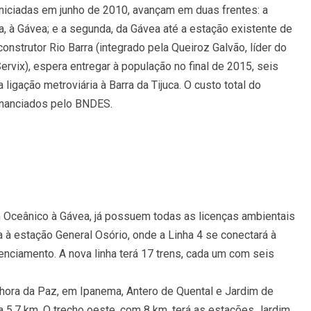
iniciadas em junho de 2010, avançam em duas frentes: a
ca, à Gávea; e a segunda, da Gávea até a estação existente de
nstrutor Rio Barra (integrado pela Queiroz Galvão, líder do
rvix), espera entregar à população no final de 2015, seis
igação metroviária à Barra da Tijuca. O custo total do
financiados pelo BNDES.
 Oceânico à Gávea, já possuem todas as licenças ambientais
 à estação General Osório, onde a Linha 4 se conectará à
enciamento. A nova linha terá 17 trens, cada um com seis
hora da Paz, em Ipanema, Antero de Quental e Jardim de
ma 5,7 km. O trecho oeste, com 8 km, terá as estações Jardim