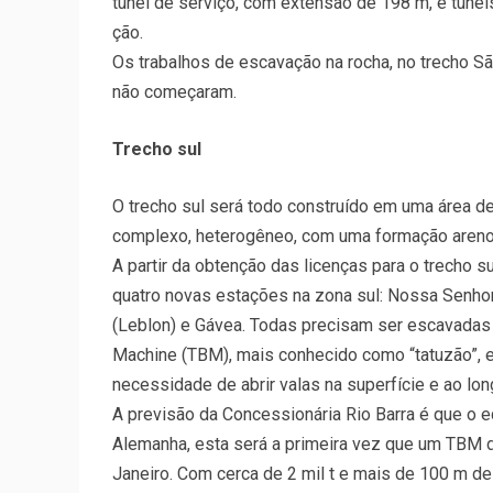
túnel de serviço, com extensão de 198 m, e túne
ção.
Os trabalhos de escavação na rocha, no trecho S
não começaram.
Trecho sul
O trecho sul será todo construído em uma área d
complexo, heterogêneo, com uma formação arenos
A partir da obtenção das licenças para o trecho 
quatro novas estações na zona sul: Nossa Senhor
(Leblon) e Gávea. Todas precisam ser escavada
Machine (TBM), mais conhecido como “tatuzão”, e
necessidade de abrir valas na superfície e ao lon
A previsão da Concessionária Rio Barra é que o
Alemanha, esta será a primeira vez que um TBM 
Janeiro. Com cerca de 2 mil t e mais de 100 m de