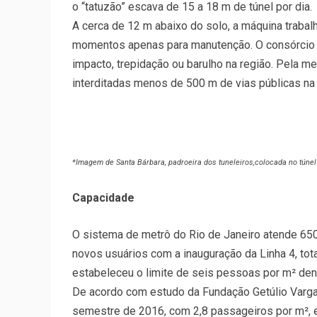
o “tatuzão” escava de 15 a 18 m de túnel por dia.
A cerca de 12 m abaixo do solo, a máquina trabal
momentos apenas para manutenção. O consórcio 
impacto, trepidação ou barulho na região. Pela me
interditadas menos de 500 m de vias públicas na 
*Imagem de Santa Bárbara, padroeira dos tuneleiros,colocada no túne
Capacidade
O sistema de metrô do Rio de Janeiro atende 650
novos usuários com a inauguração da Linha 4, to
estabeleceu o limite de seis pessoas por m² den
De acordo com estudo da Fundação Getúlio Vargas,
semestre de 2016, com 2,8 passageiros por m², e