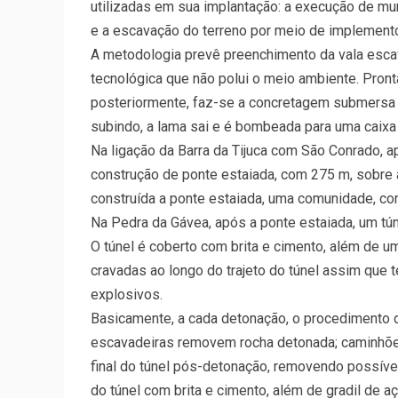
utilizadas em sua implantação: a execução de mure
e a escavação do terreno por meio de implement
A metodologia prevê preenchimento da vala esca
tecnológica que não polui o meio ambien­te. Pron
posteriormente, faz-se a concretagem submersa d
subindo, a lama sai e é bombeada para uma caixa 
Na ligação da Barra da Tijuca com São Conrado, 
construção de ponte estaiada, com 275 m, sobre a
construída a ponte estaiada, uma comunidade, co
Na Pedra da Gávea, após a ponte estaiada, um tú
O túnel é coberto com brita e cimento, além de u
cravadas ao longo do trajeto do túnel assim que
explosivos.
Basicamente, a cada detonação, o procedimento d
escavadeiras removem rocha detonada; caminhõe
final do túnel pós-detonação, removendo possív
do túnel com brita e cimento, além de gradil de a