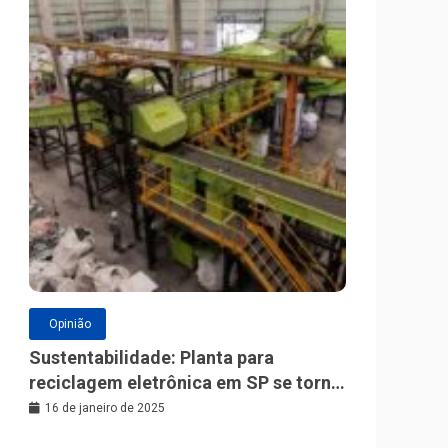
Opinião
Sustentabilidade: Planta para
reciclagem eletrônica em SP se torna
a maior da América Latina
16 de janeiro de 2025