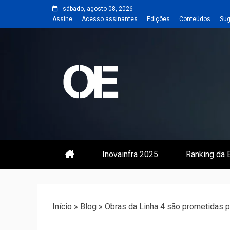
Skip
sábado, agosto 08, 2026
to
Assine
Acesso assinantes
Edições
Conteúdos
Sug
content
Portal de notícias de Engenharia
Revista | O
Inovainfra 2025
Ranking da E
Início
»
Blog
»
Obras da Linha 4 são prometidas p