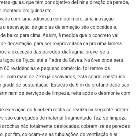
tas-guias, que têm por objetivo definir a direção da parede,
o montado em guindaste.
vada com lama aditivada com polímero, uma inovação
ta a escavação, as gaiolas de armação são colocadas e,
e baixo para cima. Assim, à medida que o concreto vai
de decantação, para ser reaproveitada na próxima lamela.
após a execução das paredes-diafragma, prevê-se a
 lagoa da Tijuca, até a Pedra da Gávea. Na área onde será
m 60 residências e pequeno comércio, foi removida.
nel, com mais de 2 km já escavados, está sendo construído.
m gradil de sustentação. Estacas de 6 m de profundidade são
 terminam os serviços de limpeza, feita após o desmonte com
e execução do túnel em rocha se realiza na seguinte ordem:
s são carregados de material fragmentado; faz-se limpeza
eis rochas não totalmente deslocadas; cobrem-se as paredes
ço; por fim, colocam-se as tubulações de ventilação e ar