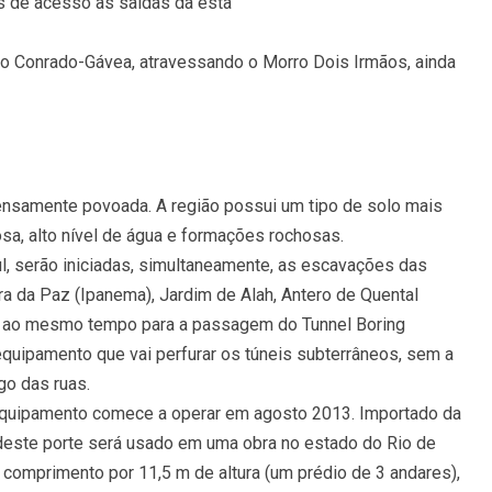
is de acesso às saídas da esta
ão Conrado-Gávea, atravessando o Morro Dois Irmãos, ainda
ensamente povoada. A região possui um tipo de solo mais
a, alto nível de água e formações rochosas.
sul, serão iniciadas, simultaneamente, as escavações das
a da Paz (Ipanema), Jardim de Alah, Antero de Quental
s ao mesmo tempo para a passagem do Tunnel Boring
quipamento que vai perfurar os túneis subterrâneos, sem a
go das ruas.
 equipamento comece a operar em agosto 2013. Importado da
deste porte será usado em uma obra no estado do Rio de
 comprimento por 11,5 m de altura (um prédio de 3 andares),