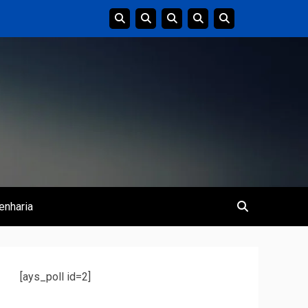
enharia
[ays_poll id=2]