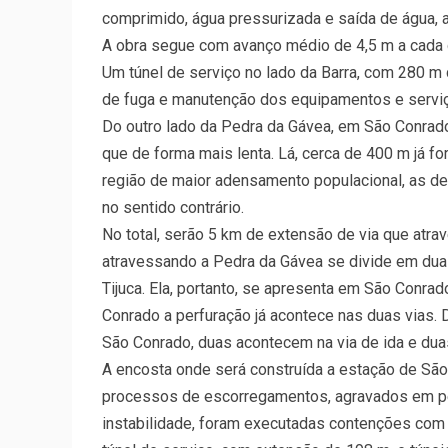
comprimido, água pressurizada e saída de água, a
A obra segue com avanço médio de 4,5 m a cada d
Um túnel de serviço no lado da Barra, com 280 m 
de fuga e manutenção dos equipamentos e serviç
Do outro lado da Pedra da Gávea, em São Conrado
que de forma mais lenta. Lá, cerca de 400 m já f
região de maior adensamento populacional, as d
no sentido contrário.
No total, serão 5 km de extensão de via que atra
atravessando a Pedra da Gávea se divide em duas 
Tijuca. Ela, portanto, se apresenta em São Conrad
Conrado a perfuração já acontece nas duas vias. 
São Conrado, duas acontecem na via de ida e duas
A encosta onde será construída a estação de São
processos de escorregamentos, agravados em pe
instabilidade, foram executadas contenções com a