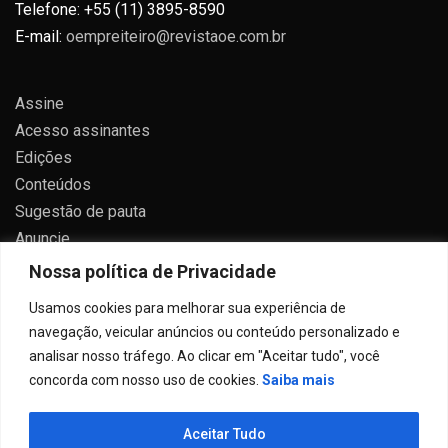
Telefone: +55 (11) 3895-8590
E-mail:
oempreiteiro@revistaoe.com.br
Assine
Acesso assinantes
Edições
Conteúdos
Sugestão de pauta
Anuncie
Contato
Nossa política de Privacidade
Política de privacidade
Usamos cookies para melhorar sua experiência de
navegação, veicular anúncios ou conteúdo personalizado e
analisar nosso tráfego. Ao clicar em "Aceitar tudo", você
concorda com nosso uso de cookies.
Saiba mais
Todos direitos reservados 2024.
Aceitar Tudo