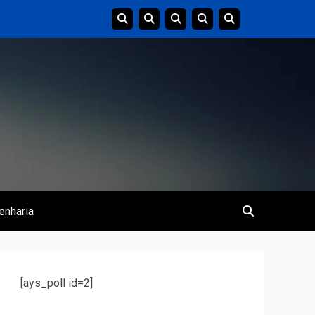
enharia
[ays_poll id=2]