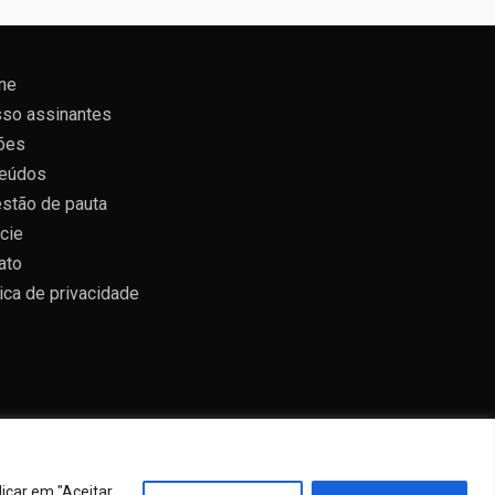
ne
so assinantes
ões
eúdos
stão de pauta
cie
ato
tica de privacidade
icar em "Aceitar