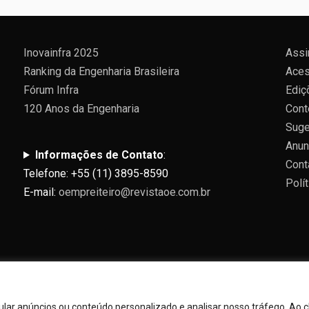
Inovainfra 2025
Assi
Ranking da Engenharia Brasileira
Aces
Fórum Infra
Ediç
120 Anos da Engenharia
Cont
Suge
Anun
Informações de Contato
:
Cont
Telefone: +55 (11) 3895-8590
Polí
E-mail:
oempreiteiro@revistaoe.com.br
ar anúncios ou conteúdo personalizado e analisar nosso tráfego. Ao cl