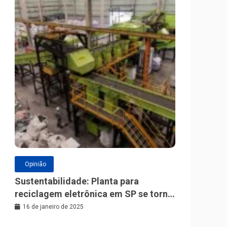
Opinião
Sustentabilidade: Planta para
reciclagem eletrônica em SP se torna
a maior da América Latina
16 de janeiro de 2025