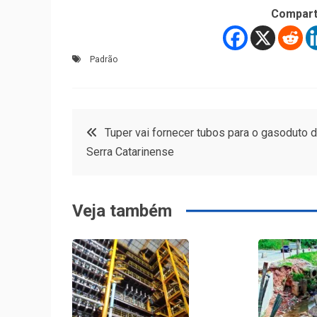
Compart
Padrão
Navegação
Tuper vai fornecer tubos para o gasoduto 
Serra Catarinense
de
Post
Veja também