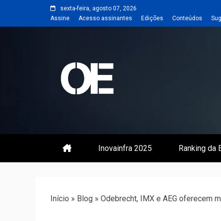
Skip
sexta-feira, agosto 07, 2026
to
Assine
Acesso assinantes
Edições
Conteúdos
Sug
content
Portal de notícias de Engenharia
Revista | O
Inovainfra 2025
Ranking da E
Início
»
Blog
»
Odebrecht, IMX e AEG oferecem m