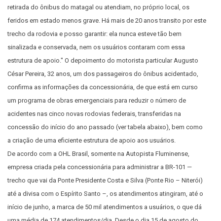
retirada do ônibus do matagal
ou atendiam, no próprio local, os
feridos
em estado menos grave. Há mais de 20
anos transito por este
trecho da rodovia e
posso garantir: ela nunca esteve tão bem
sinalizada e conservada, nem os usuários
contaram com essa
estrutura de apoio." O
depoimento do motorista particular Au
gusto
César Pereira, 32 anos, um dos passageiros do ônibus acidentado,
confirma as informações da concessionária, de que está em curso
um programa de obras emergenciais para reduzir o número de
acidentes nas cinco novas rodovias federais, transferidas na
concessão do início do ano passado (ver tabela abaixo), bem como
a criação de uma eficiente estrutura de apoio aos usuários.
De acordo com a OHL Brasil, somente na Autopista Fluminense,
empresa criada pela concessionária para administrar a BR-101 —
trecho que vai da Ponte Presidente Costa e Silva (Ponte Rio – Niterói)
até a divisa com o Espírito Santo –, os atendimentos atingiram, até o
início de junho, a marca de 50 mil atendimentos a usuários, o que dá
uma média de 174 atendimentos/dia. Desde o dia 15 de agosto do