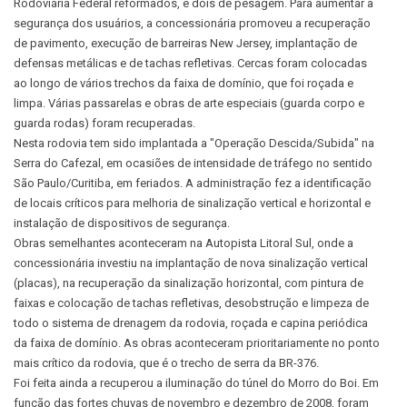
Rodoviária Federal reformados, e dois de pesagem. Para aumentar a
segurança dos usuários, a concessionária promoveu a recuperação
de pavimento, execução de barreiras New Jersey, implantação de
defensas metálicas e de tachas refletivas. Cercas foram colocadas
ao longo de vários trechos da faixa de domínio, que foi roçada e
limpa. Várias passarelas e obras de arte especiais (guarda corpo e
guarda rodas) foram recuperadas.
Nesta rodovia tem sido implantada a "Operação Descida/Subida" na
Serra do Cafezal, em ocasiões de intensidade de tráfego no sentido
São Paulo/Curitiba, em feriados. A administração fez a identificação
de locais críticos para melhoria de sinalização vertical e horizontal e
instalação de dispositivos de segurança.
Obras semelhantes aconteceram na Autopista Litoral Sul, onde a
concessionária investiu na implantação de nova sinalização vertical
(placas), na recuperação da sinalização horizontal, com pintura de
faixas e colocação de tachas refletivas, desobstrução e limpeza de
todo o sistema de drenagem da rodovia, roçada e capina periódica
da faixa de domínio. As obras aconteceram prioritariamente no ponto
mais crítico da rodovia, que é o trecho de serra da BR-376.
Foi feita ainda a recuperou a iluminação do túnel do Morro do Boi. Em
função das fortes chuvas de novembro e dezembro de 2008, foram