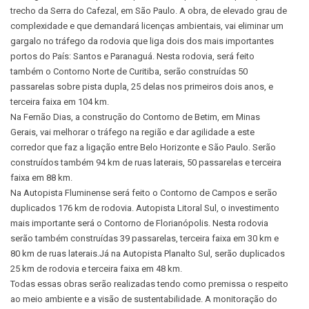
trecho da Serra do Cafezal, em São Paulo. A obra, de elevado grau de
complexidade e que demandará licenças ambientais, vai eliminar um
gargalo no tráfego da rodovia que liga dois dos mais importantes
portos do País: Santos e Paranaguá. Nesta rodovia, será feito
também o Contorno Norte de Curitiba, serão construídas 50
passarelas sobre pista dupla, 25 delas nos primeiros dois anos, e
terceira faixa em 104 km.
Na Fernão Dias, a construção do Contorno de Betim, em Minas
Gerais, vai melhorar o tráfego na região e dar agilidade a este
corredor que faz a ligação entre Belo Horizonte e São Paulo. Serão
construídos também 94 km de ruas laterais, 50 passarelas e terceira
faixa em 88 km.
Na Autopista Fluminense será feito o Contorno de Campos e serão
duplicados 176 km de rodovia. Autopista Litoral Sul, o investimento
mais importante será o Contorno de Florianópolis. Nesta rodovia
serão também construídas 39 passarelas, terceira faixa em 30 km e
80 km de ruas laterais.Já na Autopista Planalto Sul, serão duplicados
25 km de rodovia e terceira faixa em 48 km.
Todas essas obras serão realizadas tendo como premissa o respeito
ao meio ambiente e a visão de sustentabilidade. A monitoração do