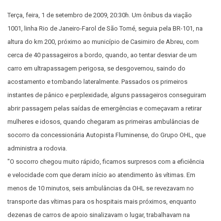
Terça, feira, 1 de setembro de 2009,
20:30h. Um ônibus da viação
1001, linha
Rio de Janeiro-Farol de São Tomé, seguia
pela BR-101, na
altura do km 200, próximo
ao município de Casimiro de Abreu,
com
cerca de 40 passageiros a bordo,
quando, ao tentar desviar de um
carro em
ultrapassagem perigosa, se desgovernou,
saindo do
acostamento e tombando lateralmente.
Passados os primeiros
instantes
de pânico e perplexidade, alguns passageiros
conseguiram
abrir passagem pelas
saídas de emergências e começavam a retirar
mulheres e idosos, quando chegaram
as primeiras ambulâncias de
socorro da
concessionária Autopista Fluminense, do
Grupo OHL, que
administra a rodovia.
"O socorro chegou muito rápido, ficamos
surpresos com a eficiência
e velocidade
com que deram início ao atendimento
às vítimas. Em
menos de 10 minutos,
seis ambulâncias da OHL se revezavam
no
transporte das vítimas para os hospitais
mais próximos, enquanto
dezenas de
carros de apoio sinalizavam o lugar, trabalhavam
na