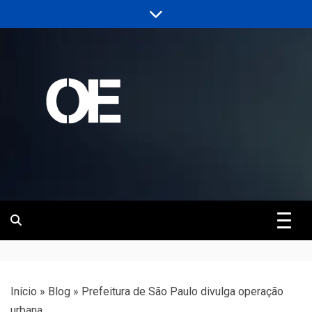
Skip
to
content
Portal de notícias de Engenharia e
Revista | O
Infraestrutura
Empreiteiro
Início
»
Blog
»
Prefeitura de São Paulo divulga operação
urbana