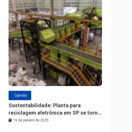
Opinião
Sustentabilidade: Planta para
reciclagem eletrônica em SP se torna
a maior da América Latina
16 de janeiro de 2025