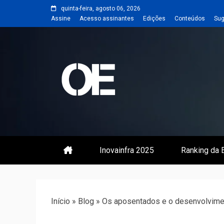
Skip
quinta-feira, agosto 06, 2026
to
Assine
Acesso assinantes
Edições
Conteúdos
Sug
content
Portal de notícias de Engenharia
Revista | O
Inovainfra 2025
Ranking da E
Início
»
Blog
»
Os aposentados e o desenvolvime