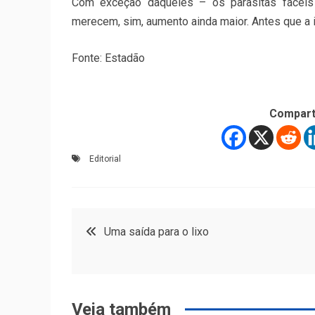
Com exceção daqueles – os parasitas fáceis
merecem, sim, aumento ainda maior. Antes que a i
Fonte: Estadão
Compart
Editorial
Navegação
Uma saída para o lixo
de
Post
Veja também