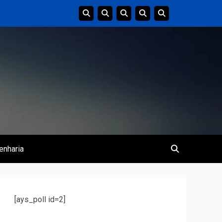
enharia
[ays_poll id=2]