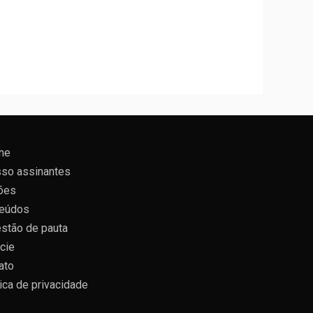
ne
so assinantes
ões
eúdos
stão de pauta
cie
ato
tica de privacidade