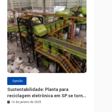
Opinião
Sustentabilidade: Planta para
reciclagem eletrônica em SP se torna
a maior da América Latina
16 de janeiro de 2025