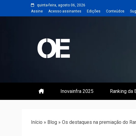
Skip
quinta-feira, agosto 06, 2026
to
Assine
Acesso assinantes
Edições
Conteúdos
Sug
content
Portal de notícias de Engenharia
Revista | O
Inovainfra 2025
Ranking da E
Início
»
Blog
»
Os destaques na premiação do Rank