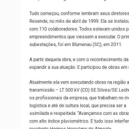
Tudo começou, conforme lembram seus diretores 
Resende, no mês de abril de 1999. Ela se instalo
com 110 colaboradores. Todos estavam unidos p
empreendimentos que viessem a executar. O prim
subestações, foi em Blumenau (SC), em 2011.
A partir daquela obra, e com o reconhecimento d
expandir a sua atuação. E participou de obras em 
Atualmente ela vem executando obras na região a
transmissão – LT 500 kV (CD) SE Silves/SE Lech
os profissionais da empresa, que trabalham no mei
logística e até de cultura local, que precisa ser a
ssimilada e respeitada. “Avançamos com as obras
com alto índice pluviométrico. E tudo isso interf
residente Hermes Herculano de Almeida.