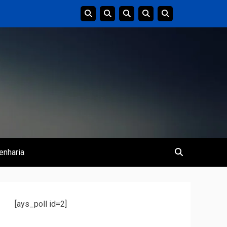
enharia
[ays_poll id=2]