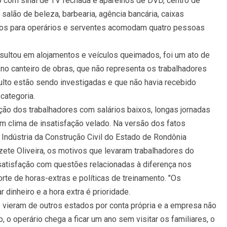
ão com sinal de TV fechada e aparelhos de DVD, centro de
, salão de beleza, barbearia, agência bancária, caixas
ntos para operários e serventes acomodam quatro pessoas
esultou em alojamentos e veículos queimados, foi um ato de
 no canteiro de obras, que não representa os trabalhadores
ulto estão sendo investigadas e que não havia recebido
categoria.
ão dos trabalhadores com salários baixos, longas jornadas
m clima de insatisfação velado. Na versão dos fatos
 Indústria da Construção Civil do Estado de Rondônia
izete Oliveira, os motivos que levaram trabalhadores do
nsatisfação com questões relacionadas à diferença nos
orte de horas-extras e políticas de treinamento. "Os
 dinheiro e a hora extra é prioridade.
 vieram de outros estados por conta própria e a empresa não
 o operário chega a ficar um ano sem visitar os familiares, o