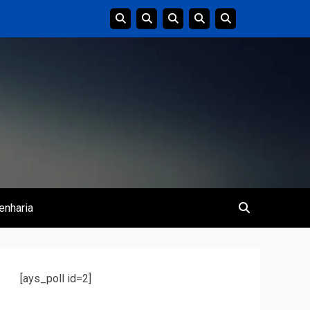
enharia
[ays_poll id=2]