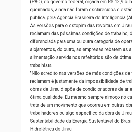
(PAC), do governo federal, orçada em R$ 13,9 bil
queimados, ainda não foram esclarecidos e estã
pública, pela Agência Brasileira de Inteligência (
As versões para o estopim das revoltas em Jirau
reclamam das péssimas condições de trabalho, de
diferenciada para uma ou outra categoria de operá
alojamentos, do outro, as empresas rebatem as a
alimentação servida nos refeitórios são de ótima
trabalhista.
"Não acredito nas versões de más condições de t
reclamam é justamente da impossibilidade de trab
obras de Jirau dispõe de condicionadores de ar 
ótima qualidade. Eu mesmo sempre almoço no can
trata de um movimento que ocorreu em outras obr
trabalhadores ou algo específico da obra de Jirau
Sustentabilidade da Energia Sustentável do Bras
Hidrelétrica de Jirau.