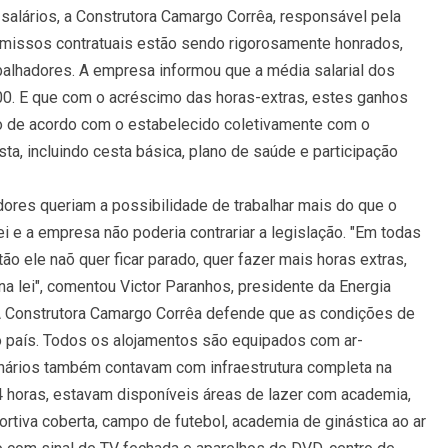
salários, a Construtora Camargo Corrêa, responsável pela
missos contratuais estão sendo rigorosamente honrados,
balhadores. A empresa informou que a média salarial dos
,00. E que com o acréscimo das horas-extras, estes ganhos
o de acordo com o estabelecido coletivamente com o
sta, incluindo cesta básica, plano de saúde e participação
ores queriam a possibilidade de trabalhar mais do que o
i e a empresa não poderia contrariar a legislação. "Em todas
tão ele naõ quer ficar parado, quer fazer mais horas extras,
 na lei", comentou Victor Paranhos, presidente da Energia
 A Construtora Camargo Corrêa defende que as condições de
o país. Todos os alojamentos são equipados com ar-
onários também contavam com infraestrutura completa na
4 horas, estavam disponíveis áreas de lazer com academia,
portiva coberta, campo de futebol, academia de ginástica ao ar