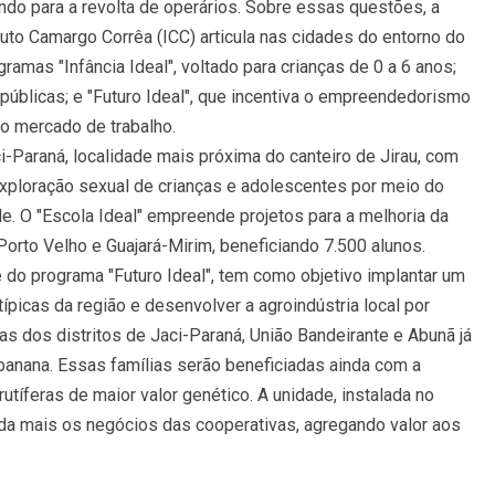
ndo para a revolta de operários. Sobre essas questões, a
uto Camargo Corrêa (ICC) articula nas cidades do entorno do
amas "Infância Ideal", voltado para crianças de 0 a 6 anos;
 públicas; e "Futuro Ideal", que incentiva o empreendedorismo
no mercado de trabalho.
ci-Paraná, localidade mais próxima do canteiro de Jirau, com
exploração sexual de crianças e adolescentes por meio do
e. O "Escola Ideal" empreende projetos para a melhoria da
orto Velho e Guajará-Mirim, beneficiando 7.500 alunos.
 do programa "Futuro Ideal", tem como objetivo implantar um
típicas da região e desenvolver a agroindústria local por
ias dos distritos de Jaci-Paraná, União Bandeirante e Abunã já
banana. Essas famílias serão beneficiadas ainda com a
utíferas de maior valor genético. A unidade, instalada no
inda mais os negócios das cooperativas, agregando valor aos