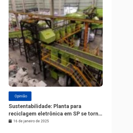
Opinião
Sustentabilidade: Planta para
reciclagem eletrônica em SP se torna
a maior da América Latina
16 de janeiro de 2025