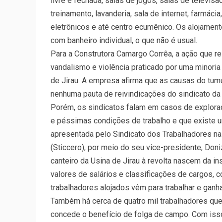
livre e fechada, salas de jogos, salas de televis
treinamento, lavanderia, sala de internet, farmácia
eletrônicos e até centro ecumênico. Os alojame
com banheiro individual, o que não é usual.
Para a Construtora Camargo Corrêa, a ação que r
vandalismo e violência praticado por uma minoria
de Jirau. A empresa afirma que as causas do tum
nenhuma pauta de reivindicações do sindicato da 
Porém, os sindicatos falam em casos de exploraç
e péssimas condições de trabalho e que existe u
apresentada pelo Sindicato dos Trabalhadores na
(Sticcero), por meio do seu vice-presidente, Don
canteiro da Usina de Jirau à revolta nascem da i
valores de salários e classificações de cargos, c
trabalhadores alojados vêm para trabalhar e ganhar
Também há cerca de quatro mil trabalhadores que
concede o benefício de folga de campo. Com isso,