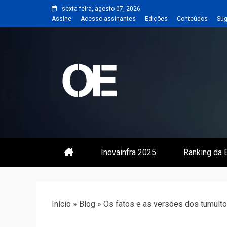
Skip
sexta-feira, agosto 07, 2026
to
Assine
Acesso assinantes
Edições
Conteúdos
Sug
content
Portal de notícias de Engenharia
Revista | O
Inovainfra 2025
Ranking da E
Início
»
Blog
»
Os fatos e as versões dos tumult