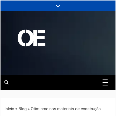
Skip
to
content
Portal de notícias de Engenharia e
Revista | O
Infraestrutura
Empreiteiro
Início
»
Blog
»
Otimismo nos materiais de construção