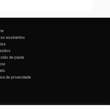
ne
so assinantes
ões
eúdos
stão de pauta
cie
ato
tica de privacidade