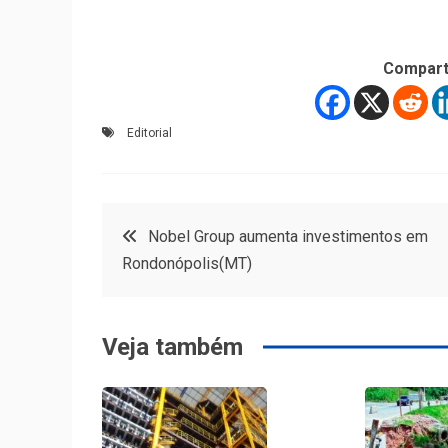
Compart
Editorial
Navegação
Nobel Group aumenta investimentos em
Rondonópolis(MT)
de
Post
Veja também