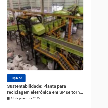
Opinião
Sustentabilidade: Planta para
reciclagem eletrônica em SP se torna
a maior da América Latina
16 de janeiro de 2025