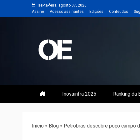
Skip
sexta-feira, agosto 07, 2026
to
Assine
Acesso assinantes
Edições
Conteúdos
Sug
content
Portal de notícias de Engenharia
Revista | O
Inovainfra 2025
Ranking da E
Início
»
Blog
»
Petrobras descobre poço campo de