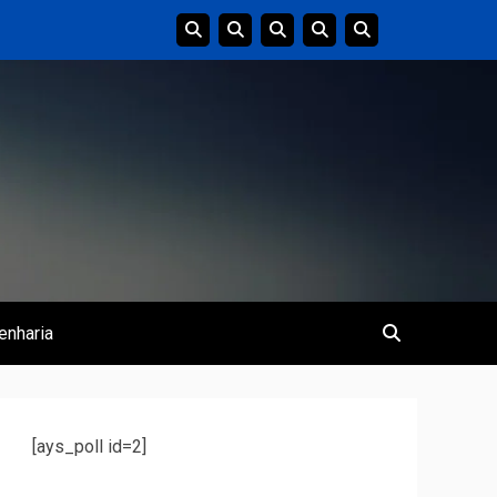
enharia
[ays_poll id=2]