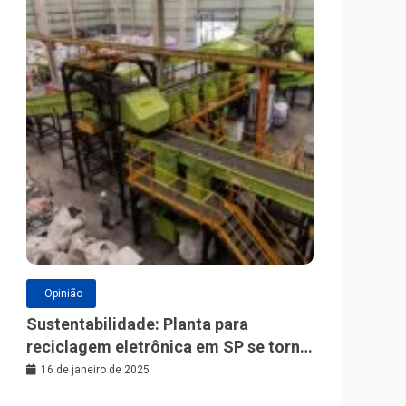
Opinião
Sustentabilidade: Planta para
reciclagem eletrônica em SP se torna
a maior da América Latina
16 de janeiro de 2025