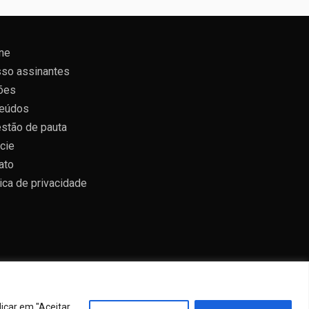
ne
so assinantes
ões
eúdos
stão de pauta
cie
ato
tica de privacidade
icar em "Aceitar