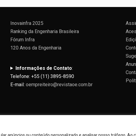
Inovainfra 2025
Assi
Ranking da Engenharia Brasileira
Aces
Fórum Infra
Ediç
120 Anos da Engenharia
Cont
Suge
Anun
Informações de Contato
:
Cont
Telefone: +55 (11) 3895-8590
Polí
E-mail:
oempreiteiro@revistaoe.com.br
ar anúncios ou conteúdo personalizado e analisar nosso tráfego. Ao cl