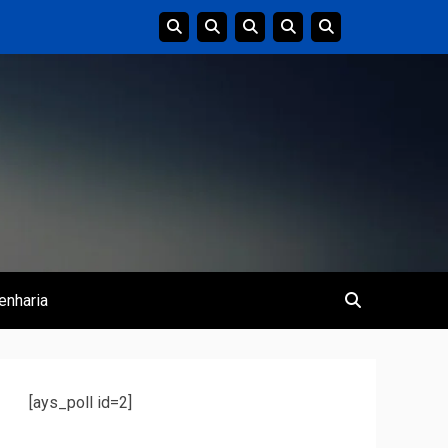
enharia
[ays_poll id=2]