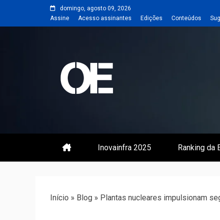
Skip
domingo, agosto 09, 2026
to
Assine
Acesso assinantes
Edições
Conteúdos
Sug
content
Portal de notícias de Engenharia
Revista | O
Inovainfra 2025
Ranking da E
Início
»
Blog
»
Plantas nucleares impulsionam se