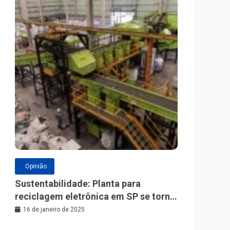
Opinião
Sustentabilidade: Planta para
reciclagem eletrônica em SP se torna
a maior da América Latina
16 de janeiro de 2025