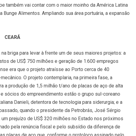
pe também vai contar com o maior moinho da América Latina
a Bunge Alimentos. Ampliando sua área portuária, a expansão
CEARÁ
na briga para levar à frente um de seus maiores projetos: a
vistos de US$ 750 milhões e geração de 1.600 empregos
ense era que o projeto atraísse ao Porto cerca de 40
cânico. O projeto contemplaria, na primeira fase, a
ra a produção de 1,5 milhão t/ano de placas de aço de alta
es e sócios do empreendimento estão o grupo sul-coreano
liana Danieli, detentora de tecnologia para siderurgia; e a
assado, quando o presidente da Petrobrás, José Sérgio
ia um prejuízo de US$ 320 milhões no Estado nos próximos
nado pela renúncia fiscal e pelo subsídio da diferença de
das placas de aço que, conforme o protoloco assinado pelo