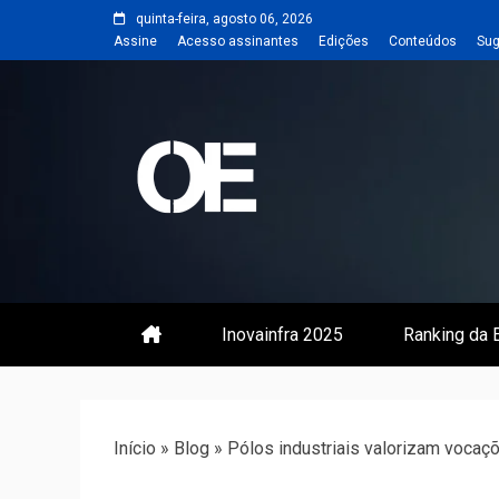
Skip
quinta-feira, agosto 06, 2026
to
Assine
Acesso assinantes
Edições
Conteúdos
Sug
content
Portal de notícias de Engenharia
Revista | O
Inovainfra 2025
Ranking da E
Início
»
Blog
»
Pólos industriais valorizam vocaç