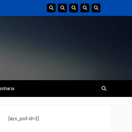
enharia
[ays_poll id=2]