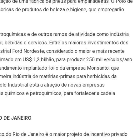
ção de uma fábrica de pneus para empilhadeiras. O Pólo de
bricas de produtos de beleza e higiene, que empregarão
troquímicas e de outros ramos de atividade como indústria
til, bebidas e serviços. Entre os maiores investimentos dos
strial Ford Nordeste, considerado o maior e mais recente
mado em US$ 1,2 bilhão, para produzir 250 mil veículos/ano
eendimento implantado foi o da empresa Monsanto, que
meira indústria de matérias-primas para herbicidas da
Pólo Industrial está a atração de novas empresas
is químicos e petroquímicos, para fortalecer a cadeia
O DE JANEIRO
 do Rio de Janeiro é o maior projeto de incentivo privado