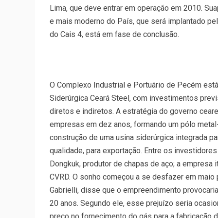
Lima, que deve entrar em operação em 2010. Sua
e mais moderno do País, que será implantado pel
do Cais 4, está em fase de conclusão.
O Complexo Industrial e Portuário de Pecém está 
Siderúrgica Ceará Steel, com investimentos pre
diretos e indiretos. A estratégia do governo cear
empresas em dez anos, formando um pólo metal-me
construção de uma usina siderúrgica integrada pa
qualidade, para exportação. Entre os investidor
Dongkuk, produtor de chapas de aço; a empresa ita
CVRD. O sonho começou a se desfazer em maio p
Gabrielli, disse que o empreendimento provocar
20 anos. Segundo ele, esse prejuízo seria ocasio
preço no fornecimento do gás para a fabricação 