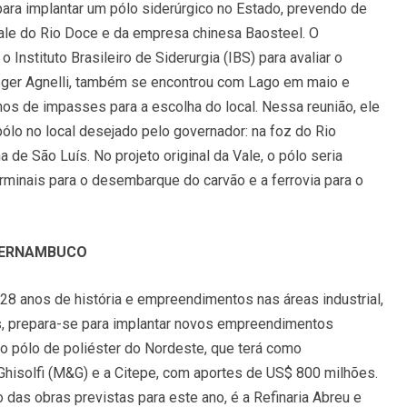
ra implantar um pólo siderúrgico no Estado, prevendo de
ale do Rio Doce e da empresa chinesa Baosteel. O
Instituto Brasileiro de Siderurgia (IBS) para avaliar o
 Roger Agnelli, também se encontrou com Lago em maio e
os de impasses para a escolha do local. Nessa reunião, ele
pólo no local desejado pelo governador: na foz do Rio
 de São Luís. No projeto original da Vale, o pólo seria
erminais para o desembarque do carvão e a ferrovia para o
ERNAMBUCO
28 anos de história e empreendimentos nas áreas industrial,
os, prepara-se para implantar novos empreendimentos
iro pólo de poliéster do Nordeste, que terá como
Ghisolfi (M&G) e a Citepe, com aportes de US$ 800 milhões.
o das obras previstas para este ano, é a Refinaria Abreu e