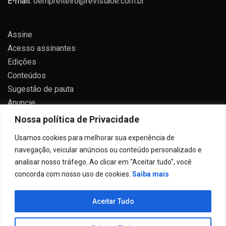
E-mail:
oempreiteiro@revistaoe.com.br
Assine
Acesso assinantes
Edições
Conteúdos
Sugestão de pauta
Anuncie
Contato
Nossa política de Privacidade
Política de privacidade
Usamos cookies para melhorar sua experiência de
navegação, veicular anúncios ou conteúdo personalizado e
analisar nosso tráfego. Ao clicar em "Aceitar tudo", você
concorda com nosso uso de cookies.
Saiba mais
Todos direitos reservados 2024.
Aceitar Tudo
Proudly powered by WordPress
|
Theme: Allure News