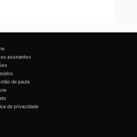
ne
so assinantes
ões
eúdos
stão de pauta
cie
ato
tica de privacidade