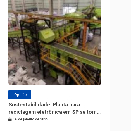
Opinião
Sustentabilidade: Planta para
reciclagem eletrônica em SP se torna
a maior da América Latina
16 de janeiro de 2025