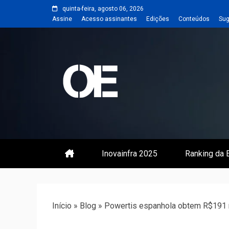
Skip
quinta-feira, agosto 06, 2026
to
Assine
Acesso assinantes
Edições
Conteúdos
Sug
content
Portal de notícias de Engenharia
Revista | O
Inovainfra 2025
Ranking da E
Início
»
Blog
»
Powertis espanhola obtem R$191 