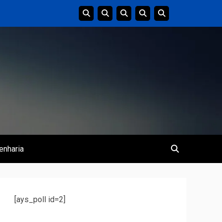
enharia
[ays_poll id=2]