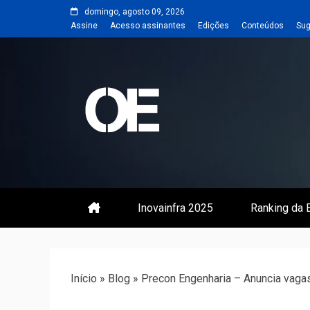
Skip
domingo, agosto 09, 2026
to
Assine
Acesso assinantes
Edições
Conteúdos
Sug
content
Portal de notícias de Engenharia
Revista | O
Inovainfra 2025
Ranking da E
Início
»
Blog
»
Precon Engenharia – Anuncia vaga