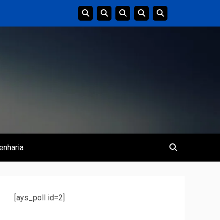
enharia
[ays_poll id=2]