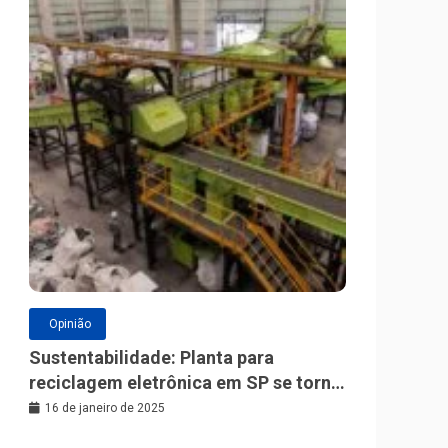
Opinião
Sustentabilidade: Planta para
reciclagem eletrônica em SP se torna
a maior da América Latina
16 de janeiro de 2025