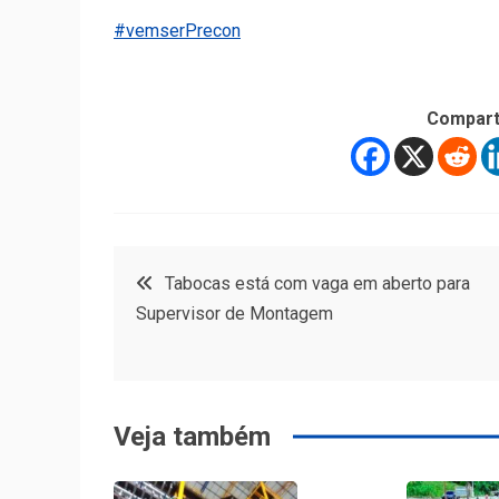
#vemserPrecon
Compart
Navegação
Tabocas está com vaga em aberto para
Supervisor de Montagem
de
Post
Veja também