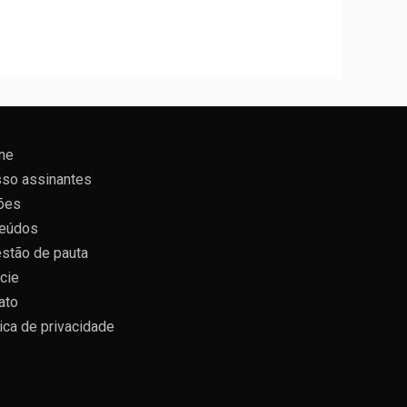
ne
so assinantes
ões
eúdos
stão de pauta
cie
ato
tica de privacidade