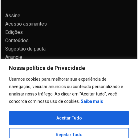
Assine
Acesso assinantes
Edições
Conteúdos
Sugestão de pauta
Anuncie
Contato
Nossa política de Privacidade
Política de privacidade
Usamos cookies para melhorar sua experiência de
navegação, veicular anúncios ou conteúdo personalizado e
analisar nosso tráfego. Ao clicar em "Aceitar tudo", você
concorda com nosso uso de cookies.
Saiba mais
Todos direitos reservados 2024.
Aceitar Tudo
Proudly powered by WordPress
|
Theme: Allure
News by
Candid Themes
.
Rejeitar Tudo