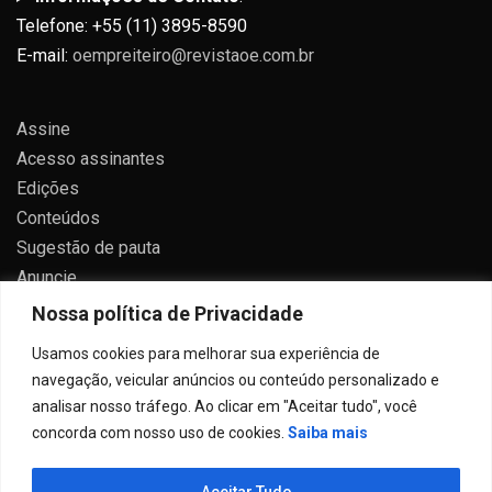
Telefone: +55 (11) 3895-8590
E-mail:
oempreiteiro@revistaoe.com.br
Assine
Acesso assinantes
Edições
Conteúdos
Sugestão de pauta
Anuncie
Contato
Nossa política de Privacidade
Política de privacidade
Usamos cookies para melhorar sua experiência de
navegação, veicular anúncios ou conteúdo personalizado e
analisar nosso tráfego. Ao clicar em "Aceitar tudo", você
concorda com nosso uso de cookies.
Saiba mais
Todos direitos reservados 2024.
Aceitar Tudo