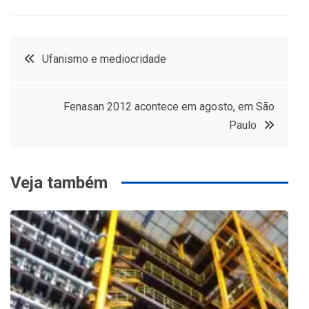
Navegação
Ufanismo e mediocridade
de
Fenasan 2012 acontece em agosto, em São
Post
Paulo
Veja também