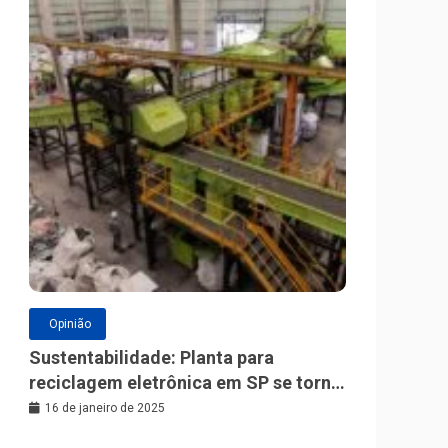
Opinião
Sustentabilidade: Planta para
reciclagem eletrônica em SP se torna
a maior da América Latina
16 de janeiro de 2025