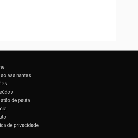
ne
so assinantes
ões
eúdos
stão de pauta
cie
ato
tica de privacidade