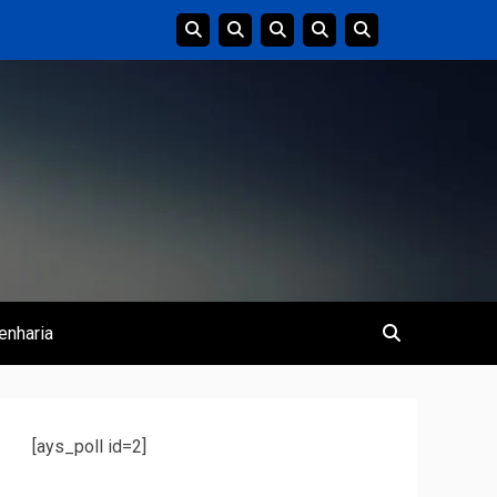
enharia
[ays_poll id=2]