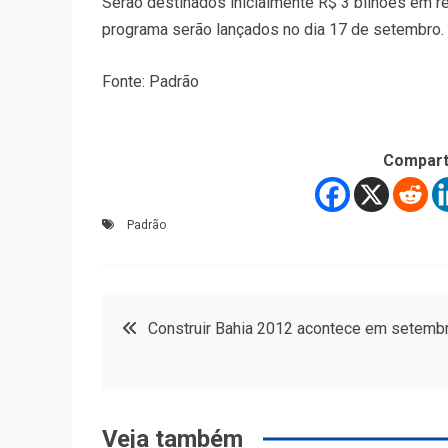
Serão destinados inicialmente R$ 3 bilhões em r
programa serão lançados no dia 17 de setembro.
Fonte: Padrão
Compart
Padrão
Navegação
Construir Bahia 2012 acontece em setemb
de
Post
Veja também