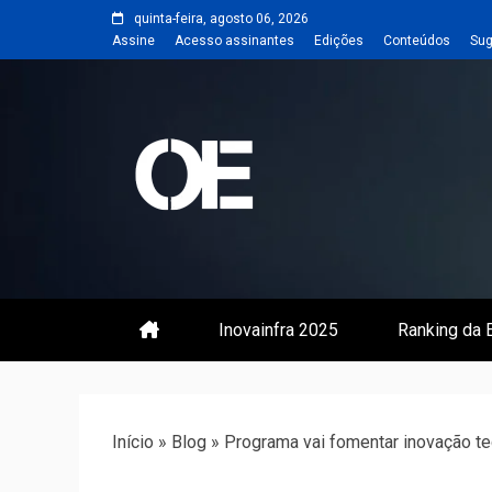
Skip
quinta-feira, agosto 06, 2026
to
Assine
Acesso assinantes
Edições
Conteúdos
Sug
content
Portal de notícias de Engenharia
Revista | O
Inovainfra 2025
Ranking da E
Início
»
Blog
»
Programa vai fomentar inovação te