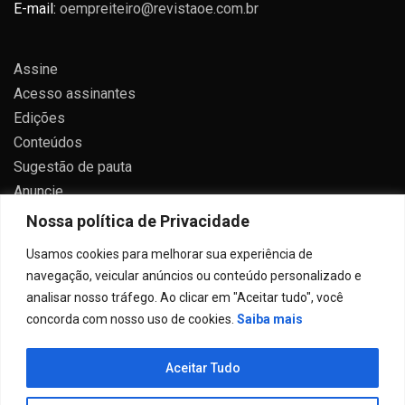
E-mail:
oempreiteiro@revistaoe.com.br
Assine
Acesso assinantes
Edições
Conteúdos
Sugestão de pauta
Anuncie
Contato
Nossa política de Privacidade
Política de privacidade
Usamos cookies para melhorar sua experiência de
navegação, veicular anúncios ou conteúdo personalizado e
analisar nosso tráfego. Ao clicar em "Aceitar tudo", você
concorda com nosso uso de cookies.
Saiba mais
Todos direitos reservados 2024.
Aceitar Tudo
Proudly powered by WordPress
|
Theme: Allure News