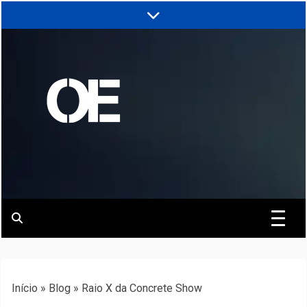
Skip
to
content
Portal de notícias de Engenharia e
Revista | O
Infraestrutura
Empreiteiro
Início
»
Blog
»
Raio X da Concrete Show