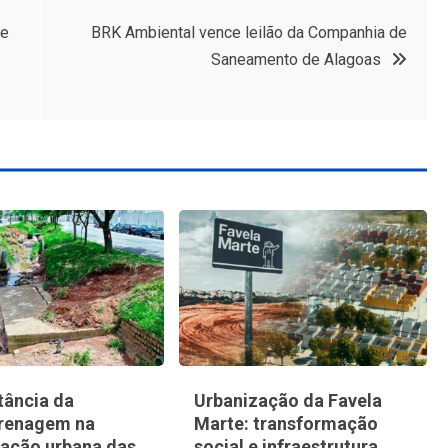
de
BRK Ambiental vence leilão da Companhia de
Saneamento de Alagoas
tância da
Urbanização da Favela
renagem na
Marte: transformação
zação urbana das
social e infraestrutura