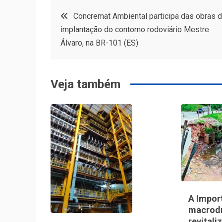
Navegação
Concremat Ambiental participa das obras 
implantação do contorno rodoviário Mestre
de
Álvaro, na BR-101 (ES)
Post
Veja também
A Impor
macrod
revitali