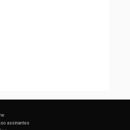
ne
so assinantes