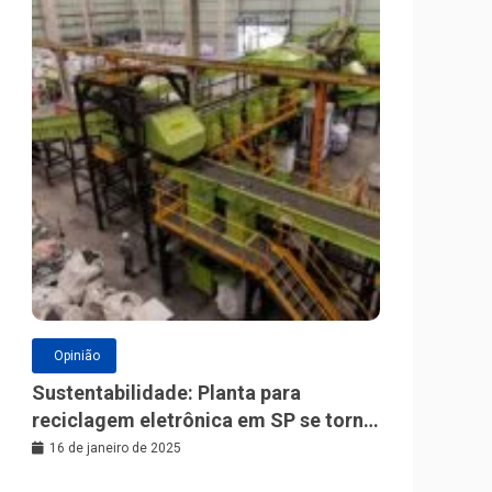
Opinião
Sustentabilidade: Planta para
reciclagem eletrônica em SP se torna
a maior da América Latina
16 de janeiro de 2025