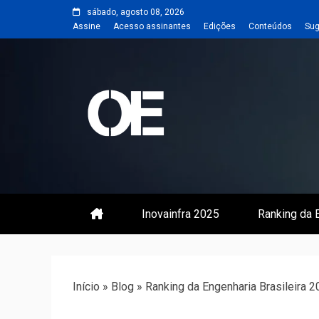
Skip
sábado, agosto 08, 2026
to
Assine
Acesso assinantes
Edições
Conteúdos
Sug
content
Portal de notícias de Engenharia
Revista | O
Inovainfra 2025
Ranking da E
Início
»
Blog
»
Ranking da Engenharia Brasileira 