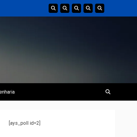
enharia
[ays_poll id=2]